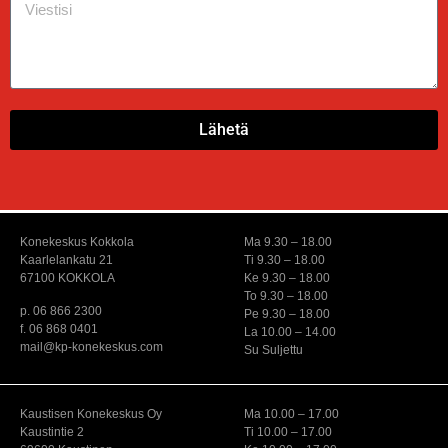
Lähetä
Konekeskus Kokkola
Ma 9.30 – 18.00
Kaarlelankatu 21
Ti 9.30 – 18.00
67100 KOKKOLA
Ke 9.30 – 18.00
To 9.30 – 18.00
p. 06 866 2300
Pe 9.30 – 18.00
f. 06 868 0401
La 10.00 – 14.00
mail@kp-konekeskus.com
Su Suljettu
Kaustisen Konekeskus Oy
Ma 10.00 – 17.00
Kaustintie 2
Ti 10.00 – 17.00