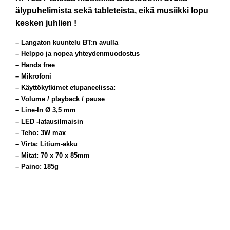
älypuhelimista sekä tableteista, eikä musiikki lopu
kesken juhlien !
– Langaton kuuntelu BT:n avulla
– Helppo ja nopea yhteydenmuodostus
– Hands free
– Mikrofoni
– Käyttökytkimet etupaneelissa:
– Volume / playback / pause
– Line-In Ø 3,5 mm
– LED -latausilmaisin
– Teho: 3W max
– Virta: Litium-akku
– Mitat: 70 x 70 x 85mm
– Paino: 185g