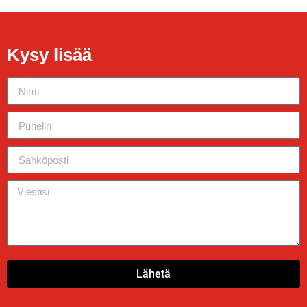
Kysy lisää
Lähetä