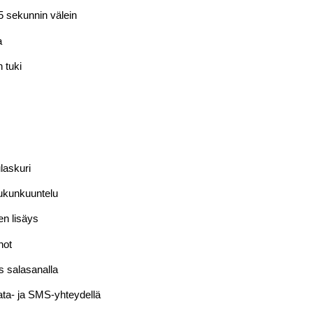
5 sekunnin välein
a
 tuki
laskuri
ukunkuuntelu
en lisäys
not
s salasanalla
ata- ja SMS-yhteydellä