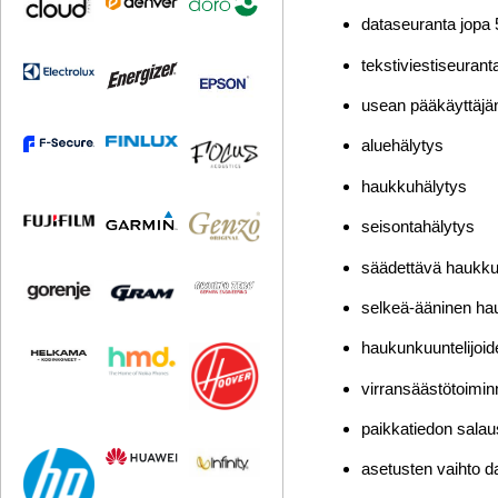
dataseuranta jopa 
tekstiviestiseurant
usean pääkäyttäjän
aluehälytys
haukkuhälytys
seisontahälytys
säädettävä haukku
selkeä-ääninen ha
haukunkuuntelijoid
virransäästötoimin
paikkatiedon salau
asetusten vaihto d