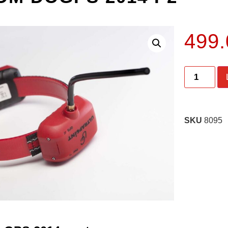
499
SKU
8095