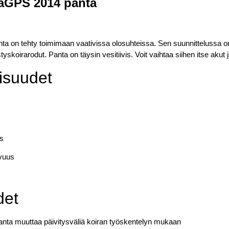
raGPS 2014 panta
a on tehty toimimaan vaativissa olosuhteissa. Sen suunnittelussa o
koirarodut. Panta on täysin vesitiivis. Voit vaihtaa siihen itse akut 
isuudet
as
vuus
det
anta muuttaa päivitysväliä koiran työskentelyn mukaan