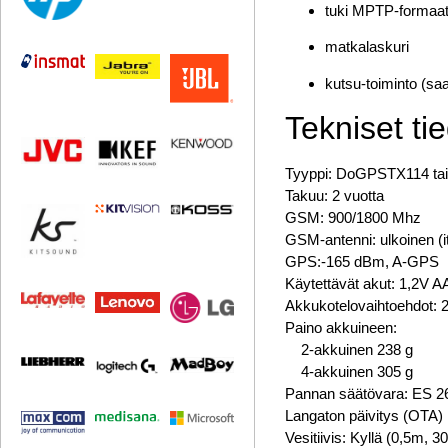
tuki MPTP-formaati
matkalaskuri
kutsu-toiminto (sa
Tekniset ti
Tyyppi: DoGPSTX114 t
Takuu: 2 vuotta
GSM: 900/1800 Mhz
GSM-antenni: ulkoinen (i
GPS:-165 dBm, A-GPS
Käytettävät akut: 1,2V 
Akkukotelovaihtoehdot: 2
Paino akkuineen:
2-akkuinen 238 g
4-akkuinen 305 g
Pannan säätövara: ES 
Langaton päivitys (OTA)
Vesitiivis: Kyllä (0,5m, 3