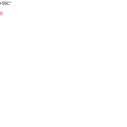
…+55C°
E!