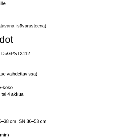
lle
atavana lisävarusteena)
edot
ai DoGPSTX112
tse vaihdettavissa)
AA-koko
 tai 4 akkua
26–38 cm SN 36–53 cm
0min)