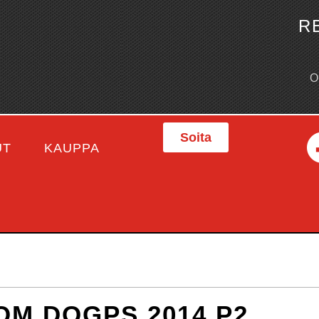
R
Soita
UT
KAUPPA
OM DOGPS 2014 P2