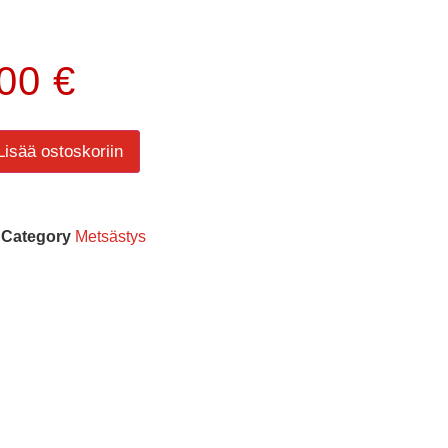
.00
€
Lisää ostoskoriin
Category
Metsästys