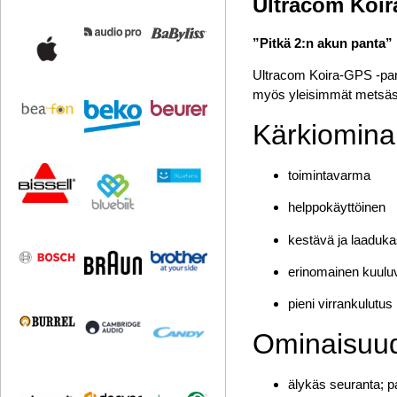
Ultracom Koi
”Pitkä 2:n akun panta”
Ultracom Koira-GPS -pant
myös yleisimmät metsästys
Kärkiomina
toimintavarma
helppokäyttöinen
kestävä ja laaduk
erinomainen kuulu
pieni virrankulutus
Ominaisuu
älykäs seuranta; p