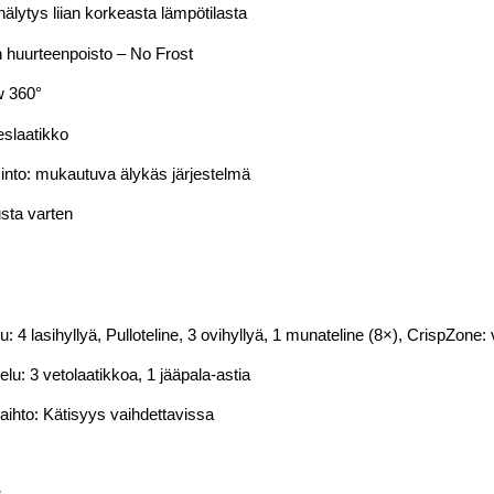
älytys liian korkeasta lämpötilasta
 huurteenpoisto – No Frost
w 360°
eslaatikko
into: mukautuva älykäs järjestelmä
sta varten
: 4 lasihyllyä, Pulloteline, 3 ovihyllyä, 1 munateline (8×), CrispZone:
lu: 3 vetolaatikkoa, 1 jääpala-astia
ihto: Kätisyys vaihdettavissa