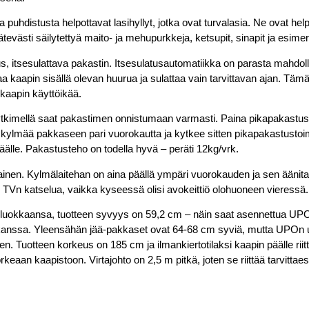
 puhdistusta helpottavat lasihyllyt, jotka ovat turvalasia. Ne ovat hel
kätevästi säilytettyä maito- ja mehupurkkeja, ketsupit, sinapit ja esimerk
us
, itsesulattava pakastin. Itsesulatusautomatiikka on parasta mahdoll
a kaapin sisällä olevan huurua ja sulattaa vain tarvittavan ajan. Täm
 kaapin käyttöikää.
kytkimellä saat pakastimen onnistumaan varmasti. Paina pikapakastu
ylmää pakkaseen pari vuorokautta ja kytkee sitten pikapakastustoim
äälle. Pakastusteho on todella hyvä – peräti 12kg/vrk.
ainen. Kylmälaitehan on aina päällä ympäri vuorokauden ja sen äänit
e TVn katselua, vaikka kyseessä olisi avokeittiö olohuoneen vieressä.
uokkaansa, tuotteen syvyys on 59,2 cm – näin saat asennettua UPO
n kanssa. Yleensähän jää-pakkaset ovat 64-68 cm syviä, mutta UPOn
. Tuotteen korkeus on 185 cm ja ilmankiertotilaksi kaapin päälle riit
aan kaapistoon. Virtajohto on 2,5 m pitkä, joten se riittää tarvittaes