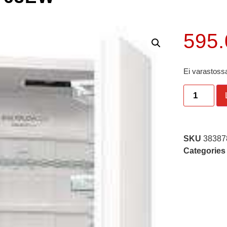
595
Ei varastossa
SKU
38387
Categories