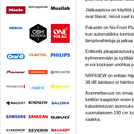
Jääkaapissa on käyttöä ja
ovat tilavat, niissä saat 
Pakastin on
No-Frost Pl
kun automatiikka tunnista
lämpövaihteluja ja jatkaa
Erillisellä pikapakastus
kylmenemään ja syöttää k
ei voi koskaan unohtua p
NRF63EW on erittäin hilj
38 dB äänitaso ei häirits
Asennettavuus on omaa l
keittiön kaapiston ovie
kalusteistuvan asennuksen
suomalaiseen 190 cm korke
saakka.