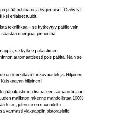
ppo pitää puhtaana ja hygieeniset. Ovihyllyt
iksi erilaiset tuubit.
ista tekniikkaa – se kytkeytyy päälle vain
ä säästää energiaa, pienentää
snappia, se kytkee pakastimen
innon automaattisesti pois päältä. Näin se
aso on merkittävä mukavuustekijä. Hiljainen
 Kuiskaavan hiljainen !
n jääpakastimen tismalleen samaan linjaan
 uuden malliston rakenne mahdollistaa 100%
tää 5 cm, joten se on suunniteltu
sa varmasti yläkaappiin pistorasialle