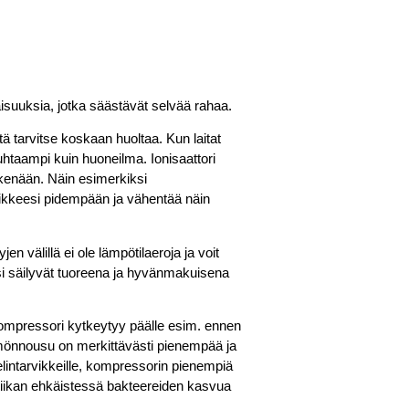
suuksia, jotka säästävät selvää rahaa.
tä tarvitse koskaan huoltaa. Kun laitat
htaampi kuin huoneilma. Ionisaattori
skenään. Näin esimerkiksi
rvikkeesi pidempään ja vähentää näin
en välillä ei ole lämpötilaeroja ja voit
eesi säilyvät tuoreena ja hyvänmakuisena
 Kompressori kytkeytyy päälle esim. ennen
önnousu on merkittävästi pienempää ja
elintarvikkeille, kompressorin pienempiä
atiikan ehkäistessä bakteereiden kasvua