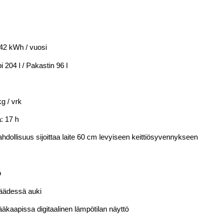
42 kWh / vuosi
 204 l / Pakastin 96 l
g / vrk
: 17 h
ahdollisuus sijoittaa laite 60 cm levyiseen keittiösyvennykseen
ö
jäädessä auki
ääkaapissa digitaalinen lämpötilan näyttö