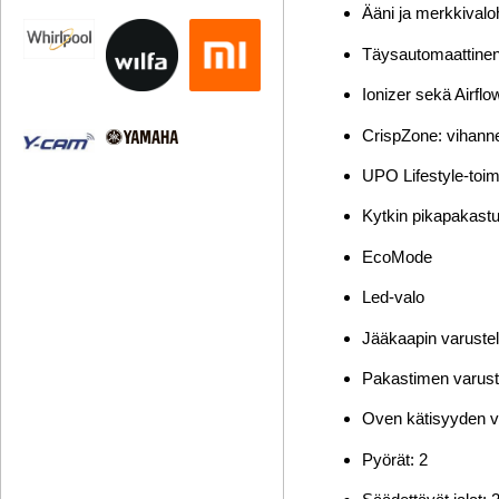
Ääni ja merkkivaloh
Täysautomaattinen
Ionizer sekä Airflo
CrispZone: vihann
UPO Lifestyle-toim
Kytkin pikapakastu
EcoMode
Led-valo
Jääkaapin varustelu
Pakastimen varuste
Oven kätisyyden va
Pyörät: 2