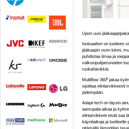
Upon uusi jääkaappipakas
Ionisaattori
on tuotteen si
jääkaapin oven kiinni, m
puhdistaa ilmaa ja siepp
valkosipuliperunoiden tuo
ruokahävikkiä.
Multiflow 360
⁰
jakaa kylmä
sijoittaa elintarvikkeest
pidempään.
Adapt-tech
on täysin ainu
aamupala-aikaa ja kylme
elintarvikkeet eivät saa
käyntiaikoja ja tuotteel
pitämällä lämpötilan tasa