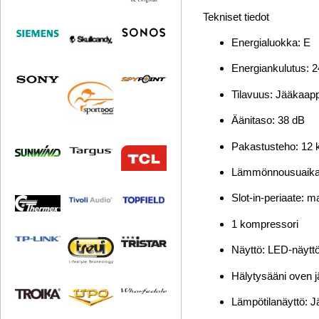
Tekniset tiedot
Energialuokka: E
Energiankulutus: 2
Tilavuus: Jääkaappi
Äänitaso: 38 dB
Pakastusteho: 12 k
Lämmönnousuaika
Slot-in-periaate: m
1 kompressori
Näyttö: LED-näytt
Hälytysääni oven 
Lämpötilanäyttö: J