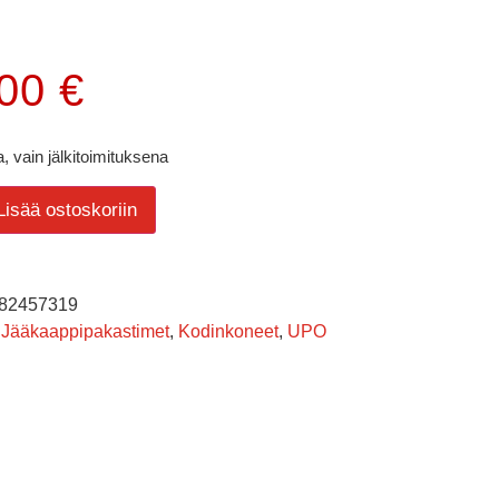
.00
€
, vain jälkitoimituksena
Lisää ostoskoriin
82457319
Jääkaappipakastimet
,
Kodinkoneet
,
UPO