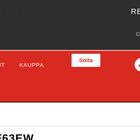
R
Soita
UT
KAUPPA
F63EW