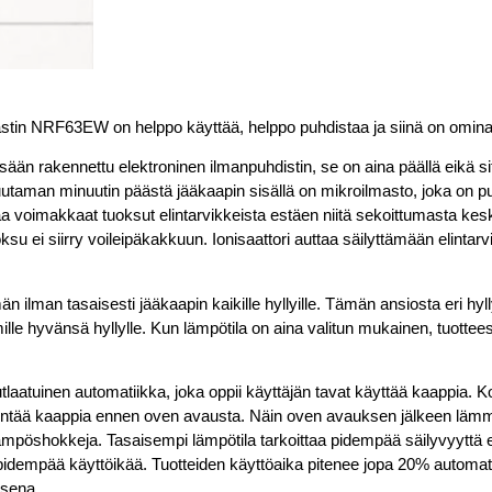
tin NRF63EW on helppo käyttää, helppo puhdistaa ja siinä on ominai
sään rakennettu elektroninen ilmanpuhdistin, se on aina päällä eikä si
uutaman minuutin päästä jääkaapin sisällä on mikroilmasto, joka on pu
aa voimakkaat tuoksut elintarvikkeista estäen niitä sekoittumasta ke
ksu ei siirry voileipäkakkuun. Ionisaattori auttaa säilyttämään elinta
n ilman tasaisesti jääkaapin kaikille hyllyille. Tämän ansiosta eri hyllyj
i mille hyvänsä hyllylle. Kun lämpötila on aina valitun mukainen, tuott
tlaatuinen automatiikka, joka oppii käyttäjän tavat käyttää kaappia.
ntää kaappia ennen oven avausta. Näin oven avauksen jälkeen lämm
 lämpöshokkeja. Tasaisempi lämpötila tarkoittaa pidempää säilyvyyttä 
le pidempää käyttöikää. Tuotteiden käyttöaika pitenee jopa 20% autom
isena.