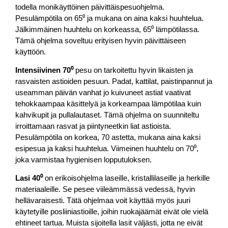
todella monikäyttöinen päivittäispesuohjelma.
Pesulämpötila on 65⁰ ja mukana on aina kaksi huuhtelua.
Jälkimmäinen huuhtelu on korkeassa, 65⁰ lämpötilassa.
Tämä ohjelma soveltuu erityisen hyvin päivittäiseen
käyttöön.
Intensiivinen 70⁰
pesu on tarkoitettu hyvin likaisten ja
rasvaisten astioiden pesuun. Padat, kattilat, paistinpannut ja
useamman päivän vanhat jo kuivuneet astiat vaativat
tehokkaampaa käsittelyä ja korkeampaa lämpötilaa kuin
kahvikupit ja pullalautaset. Tämä ohjelma on suunniteltu
irroittamaan rasvat ja piintyneetkin liat astioista.
Pesulämpötila on korkea, 70 astetta, mukana aina kaksi
esipesua ja kaksi huuhtelua. Viimeinen huuhtelu on 70⁰,
joka varmistaa hygienisen lopputuloksen.
Lasi 40⁰
on erikoisohjelma laseille, kristallilaseille ja herkille
materiaaleille. Se pesee viileämmässä vedessä, hyvin
hellävaraisesti. Tätä ohjelmaa voit käyttää myös juuri
käytetyille posliiniastioille, joihin ruokajäämät eivät ole vielä
ehtineet tartua. Muista sijoitella lasit väljästi, jotta ne eivät