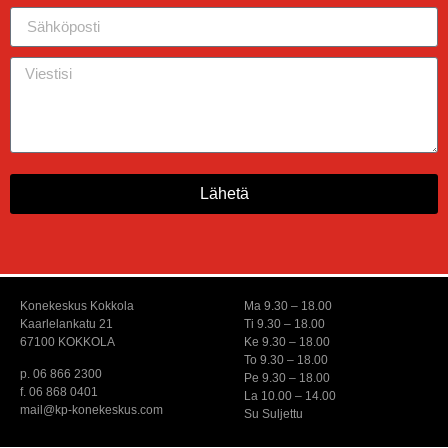
Lähetä
Konekeskus Kokkola
Ma 9.30 – 18.00
Kaarlelankatu 21
Ti 9.30 – 18.00
67100 KOKKOLA
Ke 9.30 – 18.00
To 9.30 – 18.00
p. 06 866 2300
Pe 9.30 – 18.00
f. 06 868 0401
La 10.00 – 14.00
mail@kp-konekeskus.com
Su Suljettu