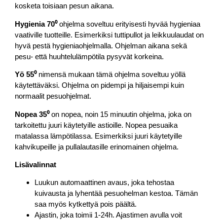
kosketa toisiaan pesun aikana.
Hygienia 70⁰
ohjelma soveltuu erityisesti hyvää hygieniaa
vaativille tuotteille. Esimerkiksi tuttipullot ja leikkuulaudat on
hyvä pestä hygieniaohjelmalla. Ohjelman aikana sekä
pesu- että huuhtelulämpötila pysyvät korkeina.
Yö 55⁰
nimensä mukaan tämä ohjelma soveltuu yöllä
käytettäväksi. Ohjelma on pidempi ja hiljaisempi kuin
normaalit pesuohjelmat.
Nopea 35⁰
on nopea, noin 15 minuutin ohjelma, joka on
tarkoitettu juuri käytetyille astioille. Nopea pesuaika
matalassa lämpötilassa. Esimerkiksi juuri käytetyille
kahvikupeille ja pullalautasille erinomainen ohjelma.
Lisävalinnat
Luukun automaattinen avaus, joka tehostaa
kuivausta ja lyhentää pesuohelman kestoa. Tämän
saa myös kytkettyä pois päältä.
Ajastin, joka toimii 1-24h. Ajastimen avulla voit