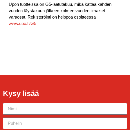
Upon tuotteissa on G5-laatutakuu, mikä kattaa kahden
vuoden täystakuun jälkeen kolmen vuoden ilmaiset
varaosat. Rekisteröinti on helppoa osoitteessa
www.upo.fi/G5
Kysy lisää