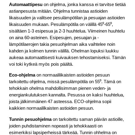
Automaattipesu
on ohjelma, jonka kanssa ei tarvitse tietää
astianpesusta mitään. Ohjelma tunnistaa astioiden
likaisuuden ja valitsee pesulämpötilan ja pesuajan astioiden
likaisuuden mukaan. Pesulämpötila on välillä 45⁰-65⁰,
sisältäen 1-3 esipesua ja 2-3 huuhtelua. Viimeinen huuhtelu
on aina 60-asteinen. Esipesujen, pesuajan ja -
lämpötilaerojen takia pesuohjelman aika vaihtelee noin
kahden ja kolmen tunnin välillä. Ohelman lopuksi luukku
aukeaa automaattisesti kuivauksen tehostamiseksi. Tämän
voi toki kytkeä myös pois päältä.
Eco-ohjelma
on normaalilikaisten astioiden pesuun
tarkoitettu ohjelma, missä pesulämpötila on 55⁰. Tämä on
tehokkain ohelma mahdollisimman pienen veden- ja
energiankulutuksen kannalta. Pesussa on kaksi huuhtelua,
joista jälkimmäinen 47 asteessa. ECO-ohjelma sopii
kaikkien normaalilkaisten astioiden pesuun.
Tunnin pesuohjelma
on tarkoitettu saman päivän astioille,
joiden puhdistaminen nopeasti ja tehokkaasti on
esimerkiksi lapsiperheissä tärkeää. Tunnin ohhelma on