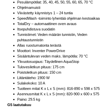
Pesulämpötilat: 35, 40, 45, 50, 55, 60, 65, 70 °C
Ohjelmamuisti
Viivästetty käynnistys 1 – 24 tuntia
SpeedWash -toiminto lyhentää ohjelman kestoaikaa
TotalDry – automaattinen oven avaus
Itsepuhdistuva suodatin
Tunnistimet: Veden määrän tunnistin, Veden
puhtaustunnistin
Allas ruostumatonta terästä
Moottori: Inventer PowerDrive
Sisääntulevan veden maks. lämpötila: 70 °C
Ylivuotosuojaus: Täydellinen AquaStop
Tulovesiletkun pituus: 175 cm
Poistoletkun pituus: 150 cm
Liitäntäteho: 1900 W
Sulakekoko: 10 A
Tuotteen mitat K x L x S (mm): 816-890 x 598 x 575
Asennusmitat K x L x S (mm): 820-900 x 600 x 575
Paino: 29.5 kg
G5 laatutakuu