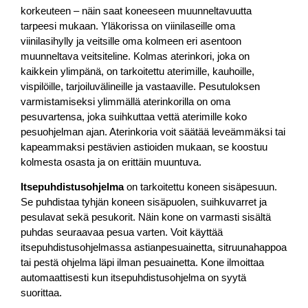
korkeuteen – näin saat koneeseen muunneltavuutta
tarpeesi mukaan. Yläkorissa on viinilaseille oma
viinilasihylly ja veitsille oma kolmeen eri asentoon
muunneltava veitsiteline. Kolmas aterinkori, joka on
kaikkein ylimpänä, on tarkoitettu aterimille, kauhoille,
vispilöille, tarjoiluvälineille ja vastaaville. Pesutuloksen
varmistamiseksi ylimmällä aterinkorilla on oma
pesuvartensa, joka suihkuttaa vettä aterimille koko
pesuohjelman ajan. Aterinkoria voit säätää leveämmäksi tai
kapeammaksi pestävien astioiden mukaan, se koostuu
kolmesta osasta ja on erittäin muuntuva.
Itsepuhdistusohjelma
on tarkoitettu koneen sisäpesuun.
Se puhdistaa tyhjän koneen sisäpuolen, suihkuvarret ja
pesulavat sekä pesukorit. Näin kone on varmasti sisältä
puhdas seuraavaa pesua varten. Voit käyttää
itsepuhdistusohjelmassa astianpesuainetta, sitruunahappoa
tai pestä ohjelma läpi ilman pesuainetta. Kone ilmoittaa
automaattisesti kun itsepuhdistusohjelma on syytä
suorittaa.