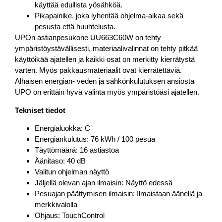
käyttää edullista yösähköä.
Pikapainike, joka lyhentää ohjelma-aikaa sekä
pesusta että huuhtelusta.
UPOn astianpesukone UU663C60W on tehty
ympäristöystävällisesti, materiaalivalinnat on tehty pitkää
käyttöikää ajatellen ja kaikki osat on merkitty kierrätystä
varten. Myös pakkausmateriaalit ovat kierrätettäviä.
Alhaisen energian- veden ja sähkönkulutuksen ansiosta
UPO on erittäin hyvä valinta myös ympäristöäsi ajatellen.
Tekniset tiedot
Energialuokka: C
Energiankulutus: 76 kWh / 100 pesua
Täyttömäärä: 16 astiastoa
Äänitaso: 40 dB
Valitun ohjelman näyttö
Jäljellä olevan ajan ilmaisin: Näyttö edessä
Pesuajan päättymisen ilmaisin: Ilmaistaan äänellä ja
merkkivalolla
Ohjaus: TouchControl