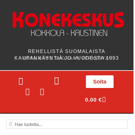
REHELLISTÄ SUOMALAISTA
KAUPANKÄYNTIÄ JO VUODESTA 1993
OSTA MYÖS SUORAAN VERKOSTA!
Soita
0.00
€