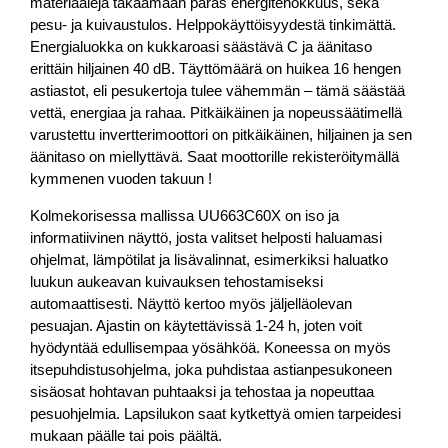
materiaaleja takaamaan paras energitehokkuus, sekä
pesu- ja kuivaustulos. Helppokäyttöisyydestä tinkimättä.
Energialuokka on kukkaroasi säästävä C ja äänitaso
erittäin hiljainen 40 dB. Täyttömäärä on huikea 16 hengen
astiastot, eli pesukertoja tulee vähemmän – tämä säästää
vettä, energiaa ja rahaa. Pitkäikäinen ja nopeussäätimellä
varustettu invertterimoottori on pitkäikäinen, hiljainen ja sen
äänitaso on miellyttävä. Saat moottorille rekisteröitymällä
kymmenen vuoden takuun !
Kolmekorisessa mallissa UU663C60X on iso ja
informatiivinen näyttö, josta valitset helposti haluamasi
ohjelmat, lämpötilat ja lisävalinnat, esimerkiksi haluatko
luukun aukeavan kuivauksen tehostamiseksi
automaattisesti. Näyttö kertoo myös jäljelläolevan
pesuajan. Ajastin on käytettävissä 1-24 h, joten voit
hyödyntää edullisempaa yösähköä. Koneessa on myös
itsepuhdistusohjelma, joka puhdistaa astianpesukoneen
sisäosat hohtavan puhtaaksi ja tehostaa ja nopeuttaa
pesuohjelmia. Lapsilukon saat kytkettyä omien tarpeidesi
mukaan päälle tai pois päältä.