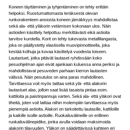
Koneen täyttäminen ja tyhjentäminen on tehty erittäin
helpoksi. Ruostumattomasta teräksestä olevan
runkorakenteen ansiosta koneen jämäkkyys mahdollistaa
sekä ala- että yläkorin vetämisen kokonaan ulos. Näin
astioiden käsittely helpottuu merkittävästi eikä astioita
tarvitse kurotella. Korit on tehty tukevasta metallilangasta,
joka on päällystetty elastisella muovipinnoitteella, joka
kestää kolhuja ja kovaa käsittelyä vuodesta toiseen.
Lautastuet, jotka pitävät lautaset ryhdissään koko
pesuohjelman ajan eivät ajankaan kuluessa anna periksi ja
mahdollistavat pesuveden parhaan kierron lautasten
välissä. Näin pesutulos on aina paras mahdollinen.
Tarvittaessa voit myös taittaa sekä ylä- että alakorin
lautastuet alas, jolloin saat lisää tasaista pintaa esim.
kattiloita ja paistinpannuja varten. Sekä ala- että yläkori ovat
tiheitä, joten voit laittaa niihin molempiiin tarvittaessa myös
pienempiä astioita. Alakori on tarkoitettu lautasille, kattiloille
ja kaikille isoille astioille. Ruokailuvälineille on erillinen
ruokailuvälinepidike, jonka avulla voidaan maksimoida
alakorin tilavuuden. Yläkori on säädettävissä kahteen eri