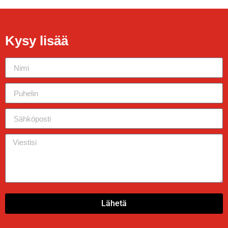
Kysy lisää
Lähetä