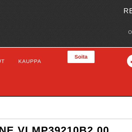
R
Soita
UT
KAUPPA
NE VLMP39210B2.00