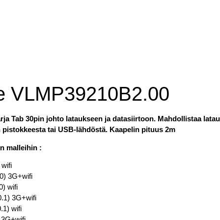
ne VLMP39210B2.00
a Tab 30pin johto lataukseen ja datasiirtoon. Mahdollistaa latau
n pistokkeesta tai USB-lähdöstä. Kaapelin pituus 2m
n malleihin :
wifi
0) 3G+wifi
) wifi
.1) 3G+wifi
1) wifi
 3G+wifi