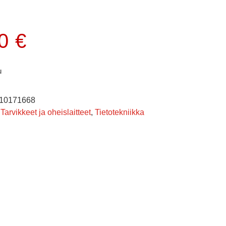
00
€
u
10171668
Tarvikkeet ja oheislaitteet
,
Tietotekniikka