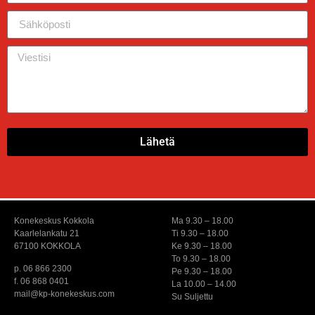
Lähetä
Konekeskus Kokkola
Ma 9.30 – 18.00
Kaarlelankatu 21
Ti 9.30 – 18.00
67100 KOKKOLA
Ke 9.30 – 18.00
To 9.30 – 18.00
p. 06 866 2300
Pe 9.30 – 18.00
f. 06 868 0401
La 10.00 – 14.00
mail@kp-konekeskus.com
Su Suljettu