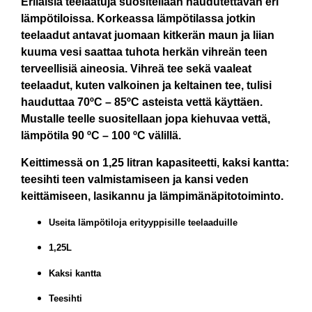
Erilaisia
teelaatuja
suositellaan
haudutettavan
eri
lämpötiloissa
.
Korkeassa lämpötilassa
jotkin
teelaadut
antavat
juomaan
kitkerän maun ja liian
kuuma vesi saattaa tuhota herkän vihreän teen
terveellisiä aineosia. Vihreä tee sekä v
aaleat
teelaadut,
kuten
valkoinen ja
keltainen tee,
tulisi
hauduttaa
70ºC
–
85ºC asteista vettä käyttäen.
M
ustalle teelle
suositellaan
jopa
kiehuvaa vettä
,
lämpötila
90 ºC
–
100 ºC välillä
.
Keittimessä on 1,25 litran kapasiteetti, kaksi kantta:
teesihti teen valmistamiseen ja kansi veden
keittämiseen, lasikannu ja lämpimänäpitotoiminto.
Useita lämpötiloja erityyppisille teelaaduille
1,25L
Kaksi kantta
Teesihti