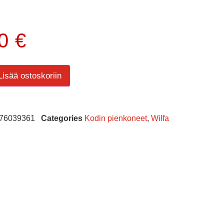
00
€
Lisää ostoskoriin
76039361
Categories
Kodin pienkoneet
,
Wilfa