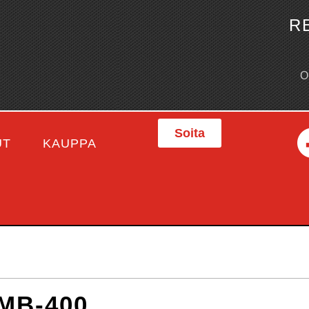
R
Soita
UT
KAUPPA
MB-400