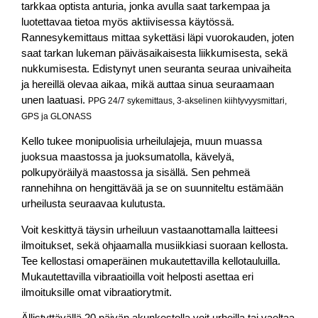
tarkkaa optista anturia, jonka avulla saat tarkempaa ja
luotettavaa tietoa myös aktiivisessa käytössä.
Rannesykemittaus mittaa sykettäsi läpi vuorokauden, joten
saat tarkan lukeman päiväsaikaisesta liikkumisesta, sekä
nukkumisesta. Edistynyt unen seuranta seuraa univaiheita
ja hereillä olevaa aikaa, mikä auttaa sinua seuraamaan
unen laatuasi.
PPG 24/7 sykemittaus, 3-akselinen kiihtyvyysmittari,
GPS ja GLONASS
Kello tukee monipuolisia urheilulajeja, muun muassa
juoksua maastossa ja juoksumatolla, kävelyä,
polkupyöräilyä maastossa ja sisällä. Sen pehmeä
rannehihna on hengittävää ja se on suunniteltu estämään
urheilusta seuraavaa kulutusta.
Voit keskittyä täysin urheiluun vastaanottamalla laitteesi
ilmoitukset, sekä ohjaamalla musiikkiasi suoraan kellosta.
Tee kellostasi omaperäinen mukautettavilla kellotauluilla.
Mukautettavilla vibraatioilla voit helposti asettaa eri
ilmoituksille omat vibraatiorytmit.
Ällistyttävällä 20 päivän akunkestolla voit urheilla tai vaeltaa