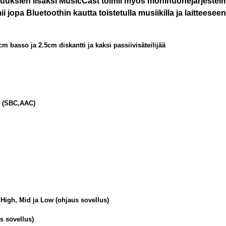
uksien lisäksi MusicCast toimii myös monihuonejärjestelmän
 jopa Bluetoothin kautta toistetulla musiikilla ja laitteeseen v
cm basso ja 2.5cm diskantti ja kaksi passiivisäteilijää
T (SBC,AAC)
High, Mid ja Low (ohjaus sovellus)
s sovellus)