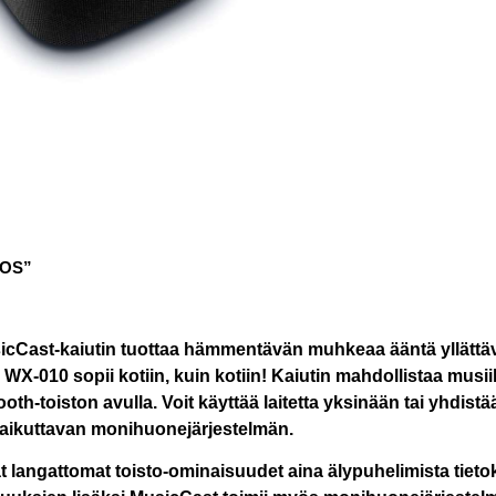
TOS”
Cast-kaiutin tuottaa hämmentävän muhkeaa ääntä yllättävä
 WX-010 sopii kotiin, kuin kotiin! Kaiutin mahdollistaa musi
oth-toiston avulla. Voit käyttää laitetta yksinään tai yhdi
 vaikuttavan monihuonejärjestelmän.
t langattomat toisto-ominaisuudet aina älypuhelimista tieto