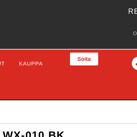
R
Soita
UT
KAUPPA
 WX-010 BK