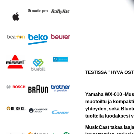
TESTISSÄ ”HYVÄ OS
Yamaha WX-010 -Music
muotoiltu ja kompakti
yhteyden, sekä Blueto
tuotteita luodaksesi
MusicCast takaa laaja