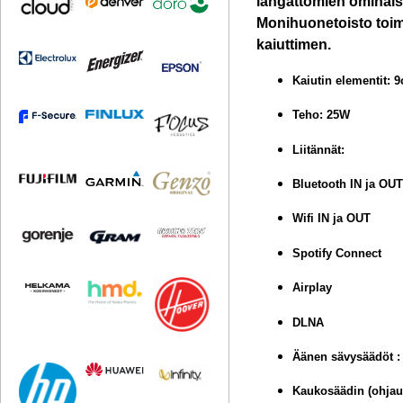
langattomien ominaisu
Monihuonetoisto toimii
kaiuttimen.
Kaiutin elementit: 9
Teho: 25W
Liitännät:
Bluetooth IN ja OU
Wifi IN ja OUT
Spotify Connect
Airplay
DLNA
Äänen sävysäädöt : 
Kaukosäädin (ohjau