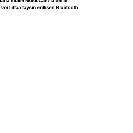
ä muille MusicCast-laitteille.
oi liittää täysin erillisen Bluetooth-