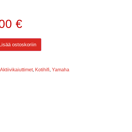
.00
€
Lisää ostoskoriin
Aktiivikaiuttimet
,
Kotihifi
,
Yamaha