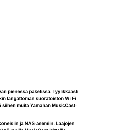
n pienessä paketissa. Tyylikkäästi
ikin langattoman suoratoiston Wi-Fi-
stää siihen muita Yamahan MusicCast-
koneisiin ja NAS-asemiin. Laajojen