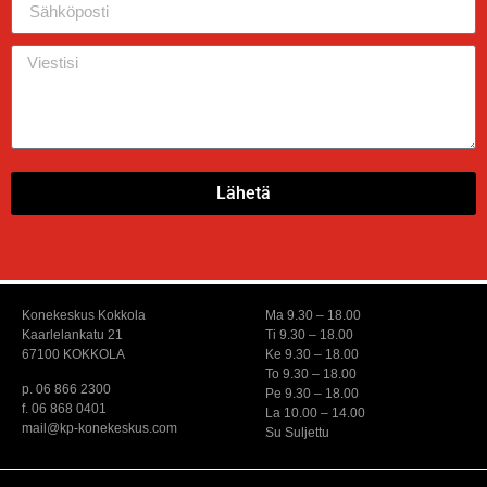
Lähetä
Konekeskus Kokkola
Ma 9.30 – 18.00
Kaarlelankatu 21
Ti 9.30 – 18.00
67100 KOKKOLA
Ke 9.30 – 18.00
To 9.30 – 18.00
p. 06 866 2300
Pe 9.30 – 18.00
f. 06 868 0401
La 10.00 – 14.00
mail@kp-konekeskus.com
Su Suljettu