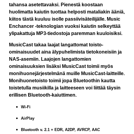
tahansa asetettavaksi. Pienestä koostaan
huolimatta kaiutin tuottaa helposti mataliakin ääniä,
kiitos tästä kuuluu isolle passiivisäteilijälle. Music
Enchancer -teknologian vuoksi kaiutin selkeyttää
ylipakattuja MP3-tiedostoja paremman kuuloisiksi.
MusicCast takaa laajat langattomat toisto-
ominaisuudet aina älypuhelimista tietokoneisiin ja
NAS-asemiin. Laajojen langattomien
ominaisuuksien lisäksi MusicCast toimii myös
monihuonejärjestelmänä muille MusicCast-laitteille.
Monihuonetoisto toimii jopa Bluetoothin kautta
toistetulla musiikilla ja laitteeseen voi liittää täysin
erillisen Bluetooth-kaiuttimen.
Wi-Fi
AirPlay
Bluetooth v. 2.1 + EDR, A2DP, AVRCP, AAC