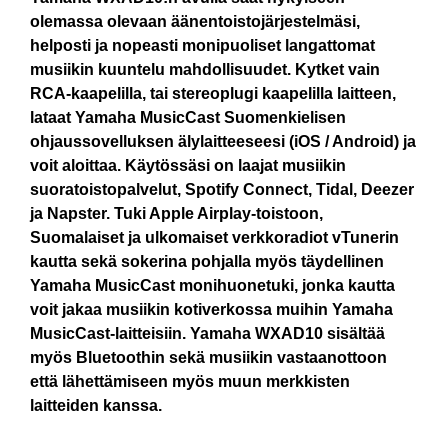
olemassa olevaan äänentoistojärjestelmäsi,
helposti ja nopeasti monipuoliset langattomat
musiikin kuuntelu mahdollisuudet. Kytket vain
RCA-kaapelilla, tai stereoplugi kaapelilla laitteen,
lataat Yamaha MusicCast Suomenkielisen
ohjaussovelluksen älylaitteeseesi (iOS / Android) ja
voit aloittaa. Käytössäsi on laajat musiikin
suoratoistopalvelut, Spotify Connect, Tidal, Deezer
ja Napster. Tuki Apple Airplay-toistoon,
Suomalaiset ja ulkomaiset verkkoradiot vTunerin
kautta sekä sokerina pohjalla myös täydellinen
Yamaha MusicCast monihuonetuki, jonka kautta
voit jakaa musiikin kotiverkossa muihin Yamaha
MusicCast-laitteisiin. Yamaha WXAD10 sisältää
myös Bluetoothin sekä musiikin vastaanottoon
että lähettämiseen myös muun merkkisten
laitteiden kanssa.