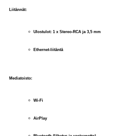
Liitännät:
Ulostulot: 1 x Stereo-RCA ja 3,5 mm
Ethernet-liitäntä
Mediatoisto:
Wi-Fi
AirPlay
Bluetooth (lähetys ja vastaanotto)