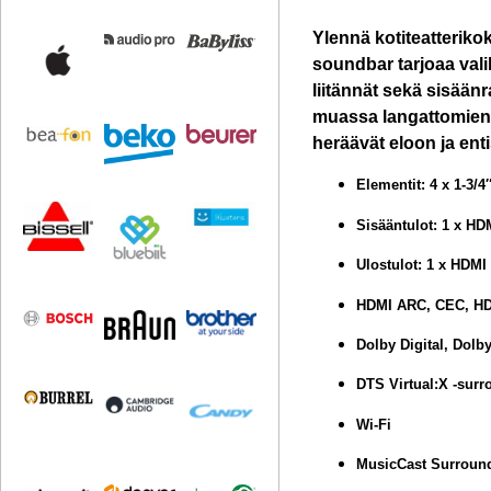
Ylennä kotiteatterik
soundbar tarjoaa vali
liitännät sekä sisää
muassa langattomien M
heräävät eloon ja ent
Elementit: 4 x 1-3/4
Sisääntulot: 1 x HD
Ulostulot: 1 x HDMI
HDMI ARC, CEC, HDC
Dolby Digital, Dolb
DTS Virtual:X -sur
Wi-Fi
MusicCast Surroun