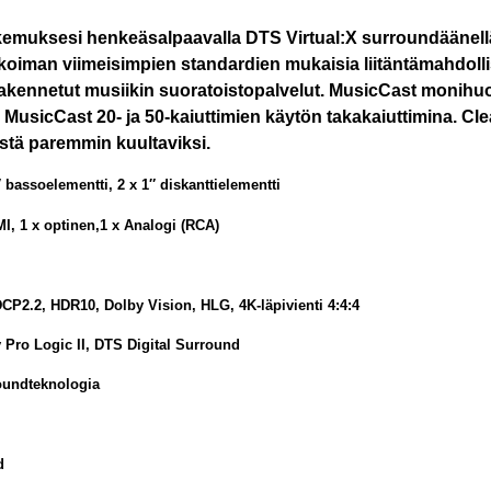
okemuksesi henkeäsalpaavalla DTS Virtual:X surroundäänel
koiman viimeisimpien standardien mukaisia liitäntämahdolli
nrakennetut musiikin suoratoistopalvelut. MusicCast monih
usicCast 20- ja 50-kaiuttimien käytön takakaiuttimina. Clear
istä paremmin kuultaviksi.
″ bassoelementti, 2 x 1″ diskanttielementti
MI, 1 x optinen,1 x Analogi (RCA)
P2.2, HDR10, Dolby Vision, HLG, 4K-läpivienti 4:4:4
y Pro Logic II, DTS Digital Surround
roundteknologia
d