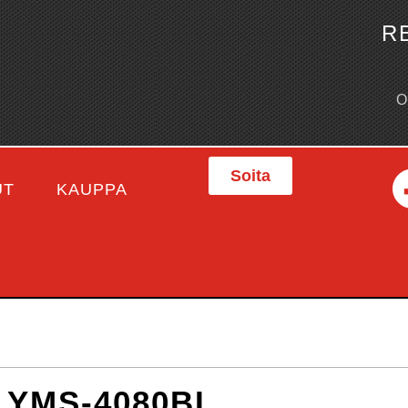
R
Soita
UT
KAUPPA
 YMS-4080BL