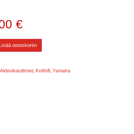
.00
€
Lisää ostoskoriin
Aktiivikaiuttimet
,
Kotihifi
,
Yamaha