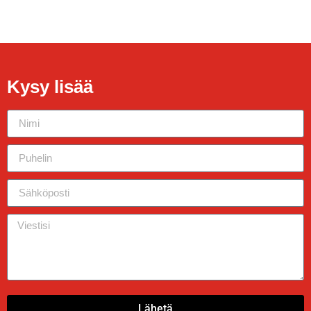
Kysy lisää
Lähetä