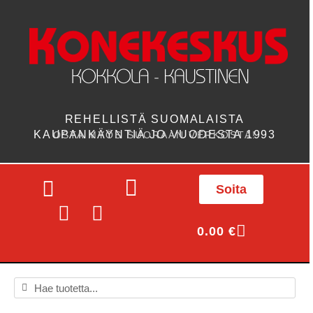
REHELLISTÄ SUOMALAISTA
KAUPANKÄYNTIÄ JO VUODESTA 1993
OSTA MYÖS SUORAAN VERKOSTA!
Soita
0.00
€