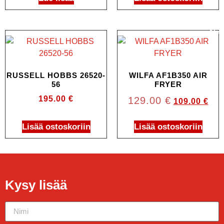
Ale!
RUSSELL HOBBS 26520-
WILFA AF1B350 AIR
56
FRYER
195.00
€
129.00
€
109.00
€
Lisää ostoskoriin
Lisää ostoskoriin
Kysy lisää