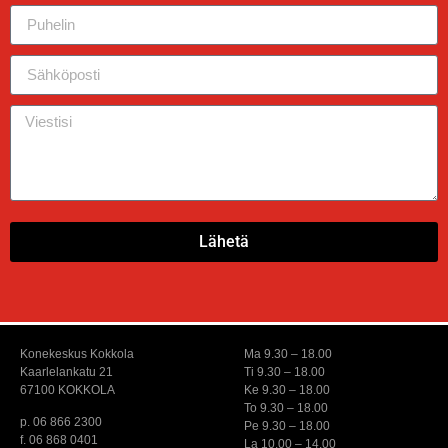
Lähetä
Konekeskus Kokkola
Ma 9.30 – 18.00
Kaarlelankatu 21
Ti 9.30 – 18.00
67100 KOKKOLA
Ke 9.30 – 18.00
To 9.30 – 18.00
p. 06 866 2300
Pe 9.30 – 18.00
f. 06 868 0401
La 10.00 – 14.00