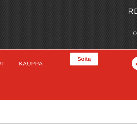
R
Soita
UT
KAUPPA