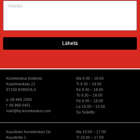
Lähetä
Konekeskus Kokkola
Ma 9.30 – 18.00
Kaarlelankatu 21
Ti 9.30 – 18.00
67100 KOKKOLA
Ke 9.30 – 18.00
To 9.30 – 18.00
p. 06 866 2300
Pe 9.30 – 18.00
f. 06 868 0401
La 10.00 – 14.00
mail@kp-konekeskus.com
Su Suljettu
Kaustisen Konekeskus Oy
Ma 10.00 – 17.00
Kaustintie 2
Ti 10.00 – 17.00