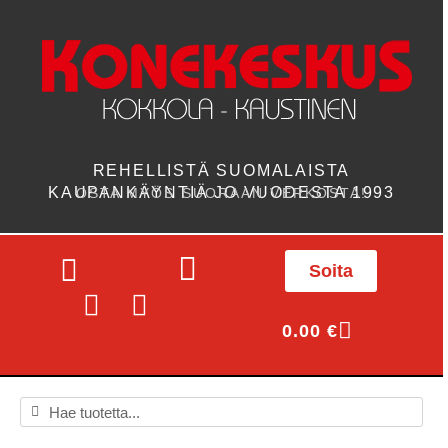
REHELLISTÄ SUOMALAISTA
KAUPANKÄYNTIÄ JO VUODESTA 1993
OSTA MYÖS SUORAAN VERKOSTA!
Soita
0.00
€