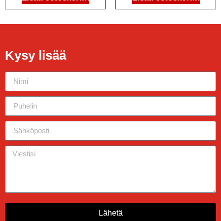
Kysy lisää
Lähetä