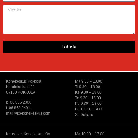
Lähetä
Konekeskus Kokkola
Ma 9.30 – 18.00
Kaarlelankatu 21
Ti 9.30 – 18.00
67100 KOKKOLA
Ke 9.30 – 18.00
To 9.30 – 18.00
p. 06 866 2300
Pe 9.30 – 18.00
f. 06 868 0401
La 10.00 – 14.00
mail@kp-konekeskus.com
Su Suljettu
Kaustisen Konekeskus Oy
Ma 10.00 – 17.00