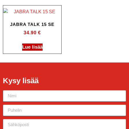
JABRA TALK 15 SE
34.90
€
Lue lisää
Kysy lisää