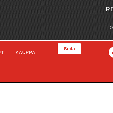
R
Soita
UT
KAUPPA