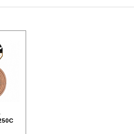
-
250C