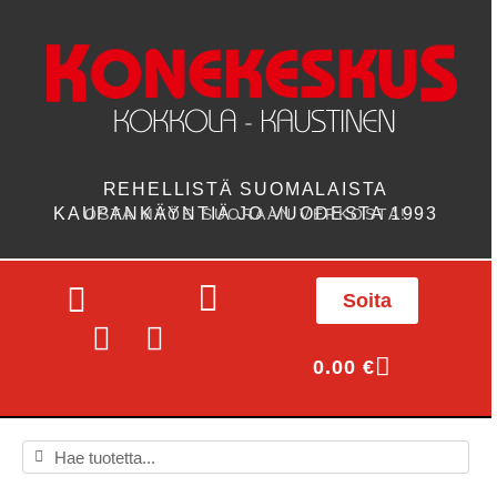
REHELLISTÄ SUOMALAISTA
KAUPANKÄYNTIÄ JO VUODESTA 1993
OSTA MYÖS SUORAAN VERKOSTA!
Soita
0.00
€