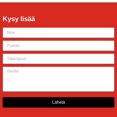
Kysy lisää
Lähetä