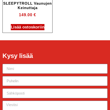
SLEEPYTROLL Vaunujen
Keinuttaja
149.00
€
Lisää ostoskoriin
Kysy lisää