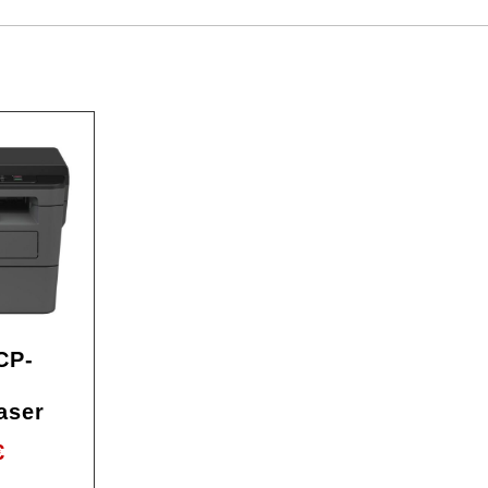
CP-
D
aser
€