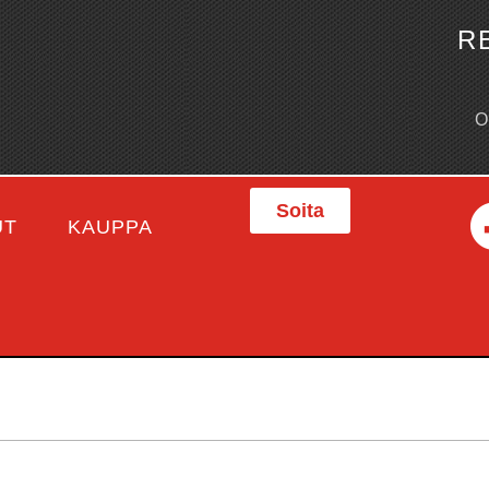
R
Soita
UT
KAUPPA