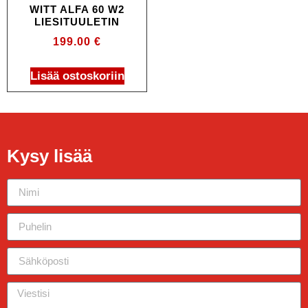
WITT ALFA 60 W2
LIESITUULETIN
199.00
€
Lisää ostoskoriin
Kysy lisää