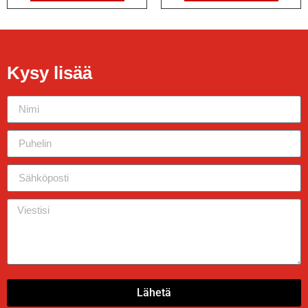
Kysy lisää
Lähetä