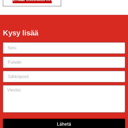
Kysy lisää
Lähetä