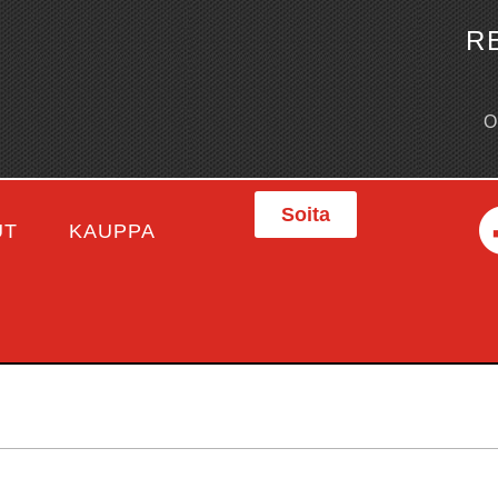
R
Soita
UT
KAUPPA