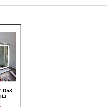
W-D58
ILI
€