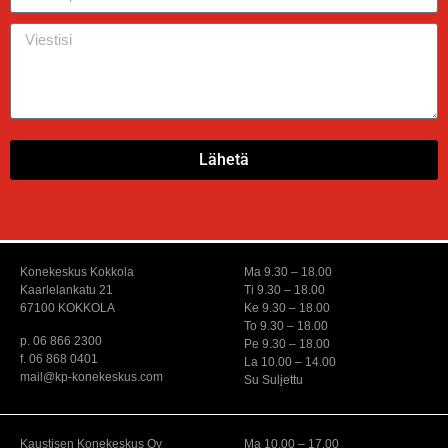
Lähetä
Konekeskus Kokkola
Ma 9.30 – 18.00
Kaarlelankatu 21
Ti 9.30 – 18.00
67100 KOKKOLA
Ke 9.30 – 18.00
To 9.30 – 18.00
p. 06 866 2300
Pe 9.30 – 18.00
f. 06 868 0401
La 10.00 – 14.00
mail@kp-konekeskus.com
Su Suljettu
Kaustisen Konekeskus Oy
Ma 10.00 – 17.00