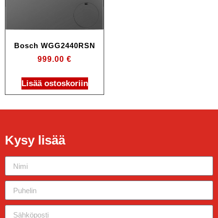
Bosch WGG2440RSN
999.00
€
Lisää ostoskoriin
Kysy lisää