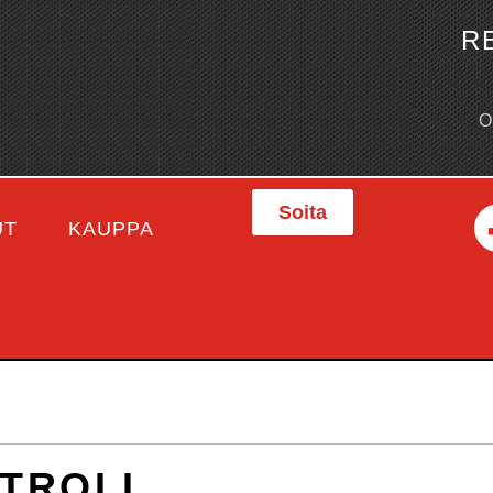
R
Soita
UT
KAUPPA
TROLL