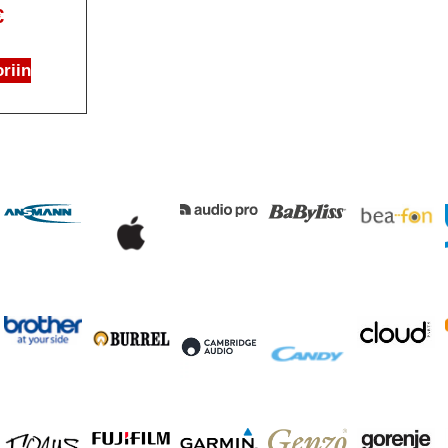
€
riin