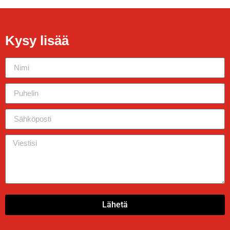
Kysy lisää
Lähetä