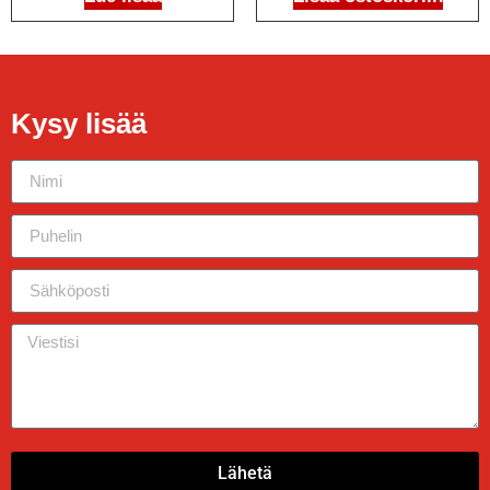
Kysy lisää
Lähetä