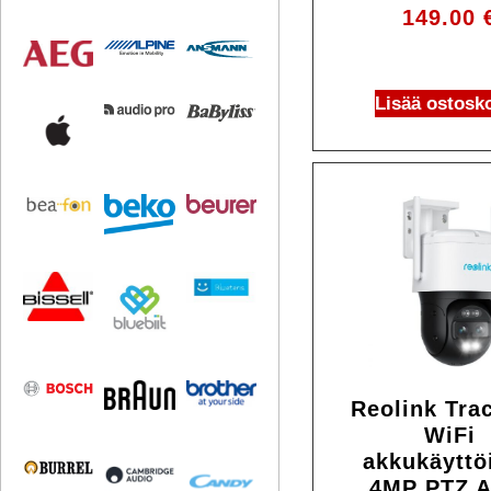
149.00
Lisää ostosko
Reolink Tra
WiFi
akkukäyttö
4MP PTZ A