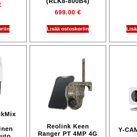
(RLK8-800B4)
€
699.00
€
riin
Lisää ostoskoriin
Lisä
ckMix
Reolink Keen
inen
Y-CAM
Ranger PT 4MP 4G
uto