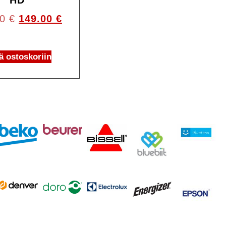
HD
00
€
149.00
€
ä ostoskoriin