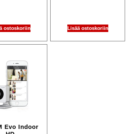
ä ostoskoriin
Lisää ostoskoriin
Ale!
 Evo Indoor