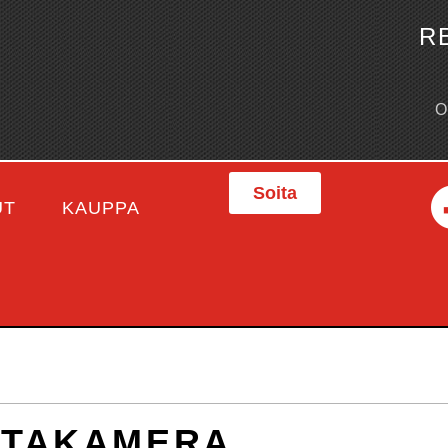
R
Soita
UT
KAUPPA
NTAKAMERA