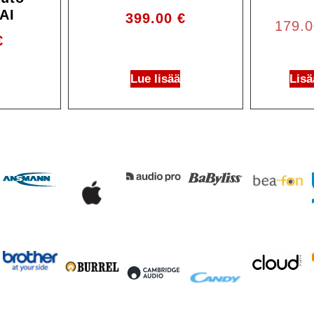
AI
399.00
€
179.
€
Lue lisää
Lisä