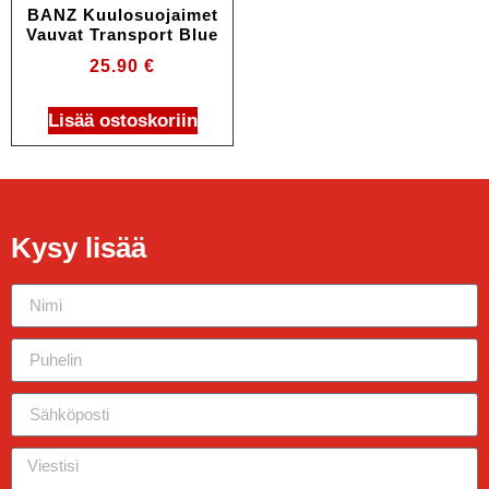
BANZ Kuulosuojaimet
Vauvat Transport Blue
25.90
€
Lisää ostoskoriin
Kysy lisää