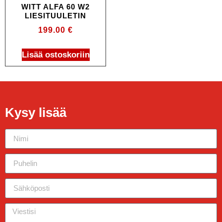
WITT ALFA 60 W2
LIESITUULETIN
199.00
€
Lisää ostoskoriin
Kysy lisää