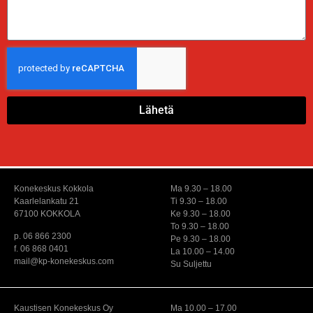
Lähetä
Konekeskus Kokkola
Ma 9.30 – 18.00
Kaarlelankatu 21
Ti 9.30 – 18.00
67100 KOKKOLA
Ke 9.30 – 18.00
To 9.30 – 18.00
p. 06 866 2300
Pe 9.30 – 18.00
f. 06 868 0401
La 10.00 – 14.00
mail@kp-konekeskus.com
Su Suljettu
Kaustisen Konekeskus Oy
Ma 10.00 – 17.00