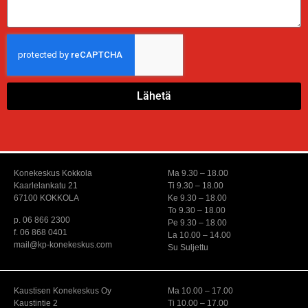
Lähetä
Konekeskus Kokkola
Ma 9.30 – 18.00
Kaarlelankatu 21
Ti 9.30 – 18.00
67100 KOKKOLA
Ke 9.30 – 18.00
To 9.30 – 18.00
p. 06 866 2300
Pe 9.30 – 18.00
f. 06 868 0401
La 10.00 – 14.00
mail@kp-konekeskus.com
Su Suljettu
Kaustisen Konekeskus Oy
Ma 10.00 – 17.00
Kaustintie 2
Ti 10.00 – 17.00