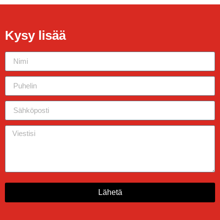
Kysy lisää
Lähetä