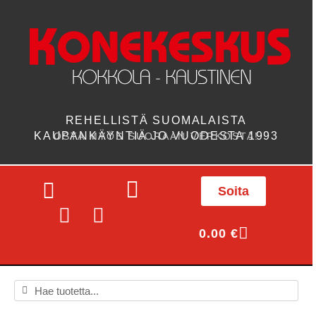
REHELLISTÄ SUOMALAISTA
KAUPANKÄYNTIÄ JO VUODESTA 1993
OSTA MYÖS SUORAAN VERKOSTA!
Soita
0.00
€