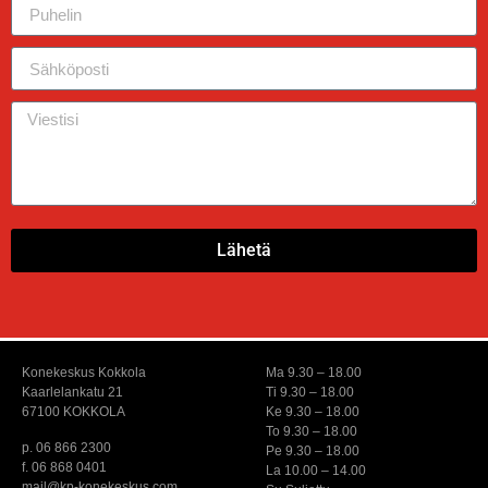
Lähetä
Konekeskus Kokkola
Ma 9.30 – 18.00
Kaarlelankatu 21
Ti 9.30 – 18.00
67100 KOKKOLA
Ke 9.30 – 18.00
To 9.30 – 18.00
p. 06 866 2300
Pe 9.30 – 18.00
f. 06 868 0401
La 10.00 – 14.00
mail@kp-konekeskus.com