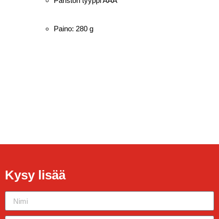
Pariston tyyppi AAA
Paino: 280 g
Kysy lisää