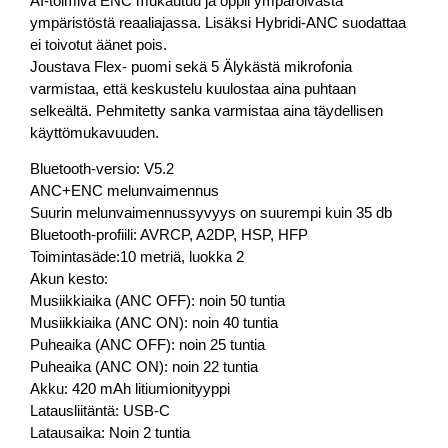
AI-toimiva ENC mukautuu ja oppii ympäröivästä
ympäristöstä reaaliajassa. Lisäksi Hybridi-ANC suodattaa
ei toivotut äänet pois.
Joustava Flex- puomi sekä 5 Älykästä mikrofonia
varmistaa, että keskustelu kuulostaa aina puhtaan
selkeältä. Pehmitetty sanka varmistaa aina täydellisen
käyttömukavuuden.
Bluetooth-versio: V5.2
ANC+ENC melunvaimennus
Suurin melunvaimennussyvyys on suurempi kuin 35 db
Bluetooth-profiili: AVRCP, A2DP, HSP, HFP
Toimintasäde:10 metriä, luokka 2
Akun kesto:
Musiikkiaika (ANC OFF): noin 50 tuntia
Musiikkiaika (ANC ON): noin 40 tuntia
Puheaika (ANC OFF): noin 25 tuntia
Puheaika (ANC ON): noin 22 tuntia
Akku: 420 mAh litiumionityyppi
Latausliitäntä: USB-C
Latausaika: Noin 2 tuntia