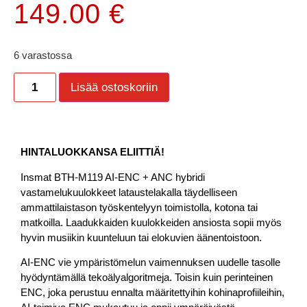
149.00
€
6 varastossa
Lisää ostoskoriin
HINTALUOKKANSA ELIITTIÄ!
Insmat BTH-M119 AI-ENC + ANC hybridi
vastamelukuulokkeet lataustelakalla täydelliseen
ammattilaistason työskentelyyn toimistolla, kotona tai
matkoilla. Laadukkaiden kuulokkeiden ansiosta sopii myös
hyvin musiikin kuunteluun tai elokuvien äänentoistoon.
AI-ENC vie ympäristömelun vaimennuksen uudelle tasolle
hyödyntämällä tekoälyalgoritmeja. Toisin kuin perinteinen
ENC, joka perustuu ennalta määritettyihin kohinaprofiileihin,