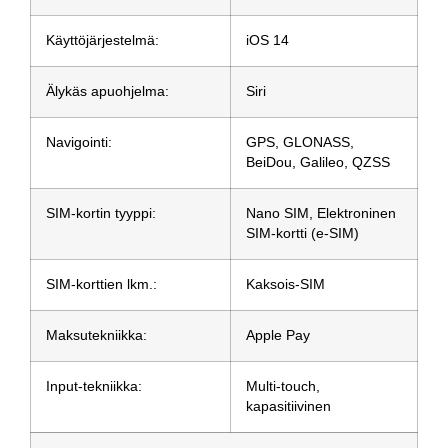
Käyttöjärjestelmä:
iOS 14
Älykäs apuohjelma:
Siri
Navigointi:
GPS, GLONASS,
BeiDou, Galileo, QZSS
SIM-kortin tyyppi:
Nano SIM, Elektroninen
SIM-kortti (e-SIM)
SIM-korttien lkm.:
Kaksois-SIM
Maksutekniikka:
Apple Pay
Input-tekniikka:
Multi-touch,
kapasitiivinen