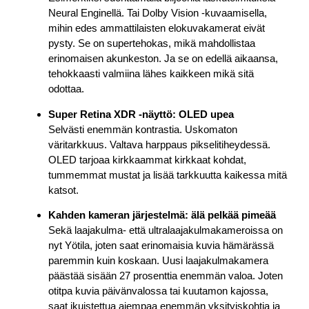
Neural Enginellä. Tai Dolby Vision -kuvaamisella,
mihin edes ammattilaisten elokuvakamerat eivät
pysty. Se on supertehokas, mikä mahdollistaa
erinomaisen akunkeston. Ja se on edellä aikaansa,
tehokkaasti valmiina lähes kaikkeen mikä sitä
odottaa.
Super Retina XDR -näyttö: OLED upea
Selvästi enemmän kontrastia. Uskomaton
väritarkkuus. Valtava harppaus pikselitiheydessä.
OLED tarjoaa kirkkaammat kirkkaat kohdat,
tummemmat mustat ja lisää tarkkuutta kaikessa mitä
katsot.
Kahden kameran järjestelmä: älä pelkää pimeää
Sekä laajakulma- että ultralaajakulmakameroissa on
nyt Yötila, joten saat erinomaisia kuvia hämärässä
paremmin kuin koskaan. Uusi laajakulmakamera
päästää sisään 27 prosenttia enemmän valoa. Joten
otitpa kuvia päivänvalossa tai kuutamon kajossa,
saat ikuistettua aiempaa enemmän yksityiskohtia ja