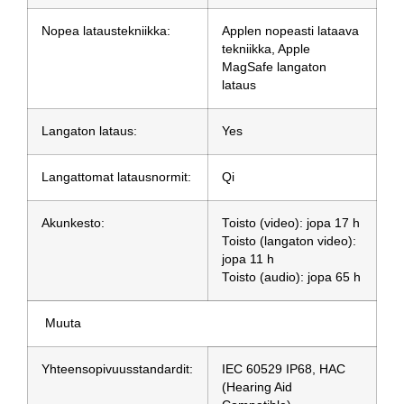
Nopea lataustekniikka:
Applen nopeasti lataava
tekniikka, Apple
MagSafe langaton
lataus
Langaton lataus:
Yes
Langattomat latausnormit:
Qi
Akunkesto:
Toisto (video): jopa 17 h
Toisto (langaton video):
jopa 11 h
Toisto (audio): jopa 65 h
Muuta
Yhteensopivuusstandardit:
IEC 60529 IP68, HAC
(Hearing Aid