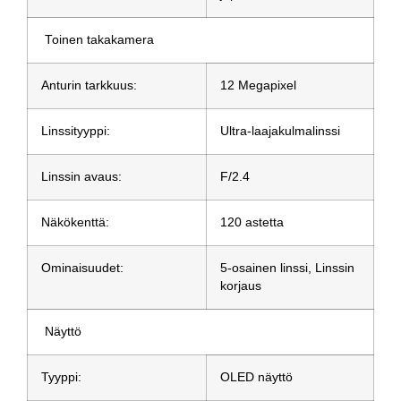
Toinen takakamera
Anturin tarkkuus:
12 Megapixel
Linssityyppi:
Ultra-laajakulmalinssi
Linssin avaus:
F/2.4
Näkökenttä:
120 astetta
Ominaisuudet:
5-osainen linssi, Linssin
korjaus
Näyttö
Tyyppi:
OLED näyttö