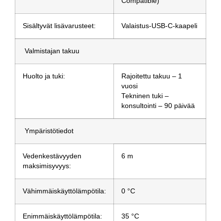
Compatible)
Sisältyvät lisävarusteet:
Valaistus-USB-C-kaapeli
Valmistajan takuu
Huolto ja tuki:
Rajoitettu takuu – 1
vuosi
Tekninen tuki –
konsultointi – 90 päivää
Ympäristötiedot
Vedenkestävyyden
6 m
maksimisyvyys:
Vähimmäiskäyttölämpötila:
0 °C
Enimmäiskäyttölämpötila:
35 °C