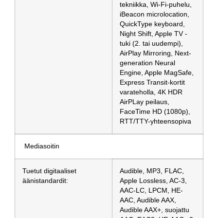
tekniikka, Wi-Fi-puhelu,
iBeacon microlocation,
QuickType keyboard,
Night Shift, Apple TV -
tuki (2. tai uudempi),
AirPlay Mirroring, Next-
generation Neural
Engine, Apple MagSafe,
Express Transit-kortit
varateholla, 4K HDR
AirPLay peilaus,
FaceTime HD (1080p),
RTT/TTY-yhteensopiva
Mediasoitin
Tuetut digitaaliset
Audible, MP3, FLAC,
äänistandardit:
Apple Lossless, AC-3,
AAC-LC, LPCM, HE-
AAC, Audible AAX,
Audible AAX+, suojattu