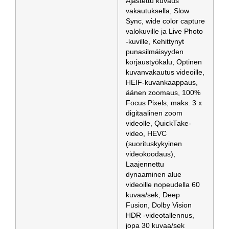
Ajastettu kuvaus
vakautuksella, Slow
Sync, wide color capture
valokuville ja Live Photo
-kuville, Kehittynyt
punasilmäisyyden
korjaustyökalu, Optinen
kuvanvakautus videoille,
HEIF-kuvankaappaus,
äänen zoomaus, 100%
Focus Pixels, maks. 3 x
digitaalinen zoom
videolle, QuickTake-
video, HEVC
(suorituskykyinen
videokoodaus),
Laajennettu
dynaaminen alue
videoille nopeudella 60
kuvaa/sek, Deep
Fusion, Dolby Vision
HDR -videotallennus,
jopa 30 kuvaa/sek