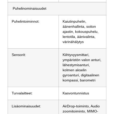
Puhelinominaisuudet
Puhelintoiminnot:
Kaiutinpuhelin,
äänenhallinta, soiton
ajastin, kokouspuhelu,
lentotila, äänivalinta,
värinähälytys
Sensorit:
Kiihtyvyysmittari,
ympäristön valon anturi,
lähestymisanturi,
kolmen akselin
gyroanturi, digitaalinen
kompassi, barometri
Turvalaitteet:
Kasvontunnistus
Lisäominaisuudet:
AirDrop-toiminto, Audio
zoomitoiminto, MIMO-