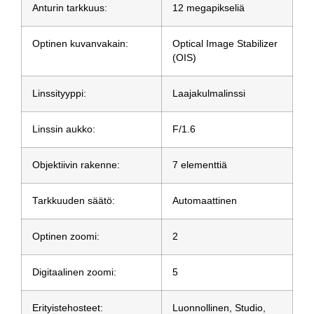
Anturin tarkkuus:
12 megapikseliä
Optinen kuvanvakain:
Optical Image Stabilizer
(OIS)
Linssityyppi:
Laajakulmalinssi
Linssin aukko:
F/1.6
Objektiivin rakenne:
7 elementtiä
Tarkkuuden säätö:
Automaattinen
Optinen zoomi:
2
Digitaalinen zoomi:
5
Erityistehosteet:
Luonnollinen, Studio,