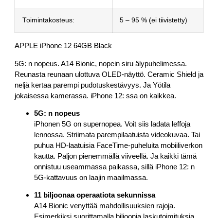
Toimintakosteus:
5 – 95 % (ei tiivistetty)
APPLE iPhone 12 64GB Black
5G: n nopeus. A14 Bionic, nopein siru älypuhelimessa.
Reunasta reunaan ulottuva OLED-näyttö. Ceramic Shield ja
neljä kertaa parempi pudotuskestävyys. Ja Yötila
jokaisessa kamerassa. iPhone 12: ssa on kaikkea.
5G: n nopeus
iPhonen 5G on supernopea. Voit siis ladata leffoja
lennossa. Striimata parempilaatuista videokuvaa. Tai
puhua HD-laatuisia FaceTime-puheluita mobiiliverkon
kautta. Paljon pienemmällä viiveellä. Ja kaikki tämä
onnistuu useammassa paikassa, sillä iPhone 12: n
5G-kattavuus on laajin maailmassa.
11 biljoonaa operaatiota sekunnissa
A14 Bionic venyttää mahdollisuuksien rajoja.
Esimerkiksi suorittamalla biljoonia laskutoimituksia