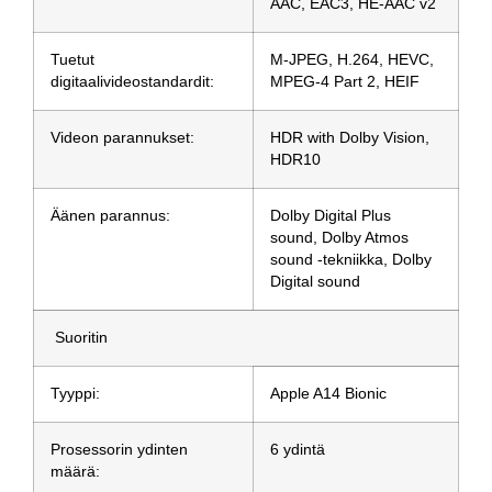
AAC, EAC3, HE-AAC v2
Tuetut
M-JPEG, H.264, HEVC,
digitaalivideostandardit:
MPEG-4 Part 2, HEIF
Videon parannukset:
HDR with Dolby Vision,
HDR10
Äänen parannus:
Dolby Digital Plus
sound, Dolby Atmos
sound -tekniikka, Dolby
Digital sound
Suoritin
Tyyppi:
Apple A14 Bionic
Prosessorin ydinten
6 ydintä
määrä: