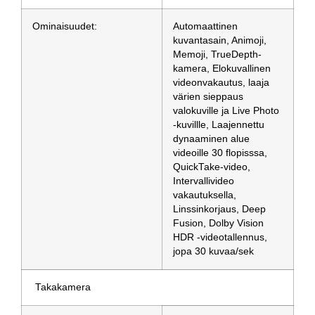
Ominaisuudet:
Automaattinen
kuvantasain, Animoji,
Memoji, TrueDepth-
kamera, Elokuvallinen
videonvakautus, laaja
värien sieppaus
valokuville ja Live Photo
-kuvillle, Laajennettu
dynaaminen alue
videoille 30 flopisssa,
QuickTake-video,
Intervallivideo
vakautuksella,
Linssinkorjaus, Deep
Fusion, Dolby Vision
HDR -videotallennus,
jopa 30 kuvaa/sek
Takakamera