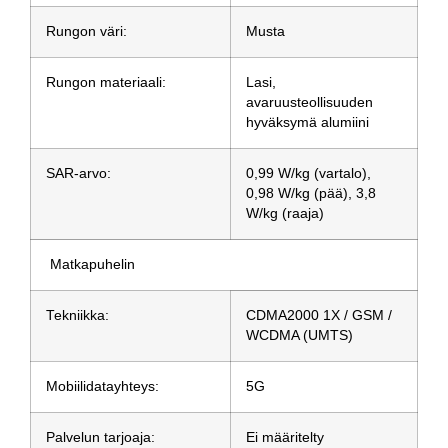
Rungon väri:
Musta
Rungon materiaali:
Lasi,
avaruusteollisuuden
hyväksymä alumiini
SAR-arvo:
0,99 W/kg (vartalo),
0,98 W/kg (pää), 3,8
W/kg (raaja)
Matkapuhelin
Tekniikka:
CDMA2000 1X / GSM /
WCDMA (UMTS)
Mobiilidatayhteys:
5G
Palvelun tarjoaja:
Ei määritelty