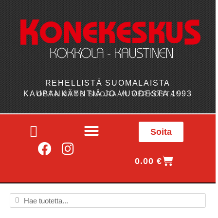
REHELLISTÄ SUOMALAISTA
KAUPANKÄYNTIÄ JO VUODESTA 1993
OSTA MYÖS SUORAAN VERKOSTA!
Soita
0.00
€