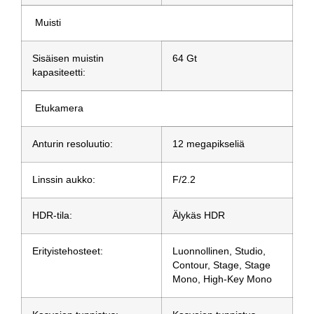
Muisti
Sisäisen muistin
64 Gt
kapasiteetti:
Etukamera
Anturin resoluutio:
12 megapikseliä
Linssin aukko:
F/2.2
HDR-tila:
Älykäs HDR
Erityistehosteet:
Luonnollinen, Studio,
Contour, Stage, Stage
Mono, High‑Key Mono