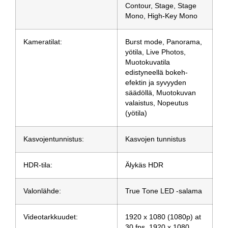
Contour, Stage, Stage
Mono, High‑Key Mono
Kameratilat:
Burst mode, Panorama,
yötila, Live Photos,
Muotokuvatila
edistyneellä bokeh-
efektin ja syvyyden
säädöllä, Muotokuvan
valaistus, Nopeutus
(yötila)
Kasvojentunnistus:
Kasvojen tunnistus
HDR-tila:
Älykäs HDR
Valonlähde:
True Tone LED -salama
Videotarkkuudet:
1920 x 1080 (1080p) at
30 fps, 1920 x 1080