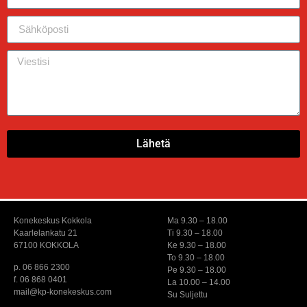
Lähetä
Konekeskus Kokkola
Ma 9.30 – 18.00
Kaarlelankatu 21
Ti 9.30 – 18.00
67100 KOKKOLA
Ke 9.30 – 18.00
To 9.30 – 18.00
p. 06 866 2300
Pe 9.30 – 18.00
f. 06 868 0401
La 10.00 – 14.00
mail@kp-konekeskus.com
Su Suljettu