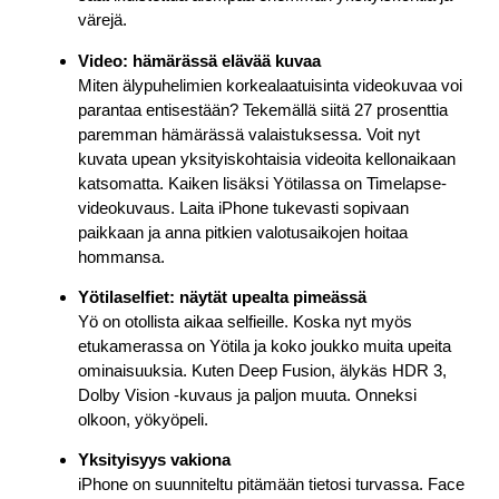
värejä.
Video: hämärässä elävää kuvaa
Miten älypuhelimien korkealaatuisinta videokuvaa voi
parantaa entisestään? Tekemällä siitä 27 prosenttia
paremman hämärässä valaistuksessa. Voit nyt
kuvata upean yksityiskohtaisia videoita kellonaikaan
katsomatta. Kaiken lisäksi Yötilassa on Timelapse-
videokuvaus. Laita iPhone tukevasti sopivaan
paikkaan ja anna pitkien valotusaikojen hoitaa
hommansa.
Yötila­selfiet: näytät upealta pimeässä
Yö on otollista aikaa selfieille. Koska nyt myös
etukamerassa on Yötila ja koko joukko muita upeita
ominaisuuksia. Kuten Deep Fusion, älykäs HDR 3,
Dolby Vision -kuvaus ja paljon muuta. Onneksi
olkoon, yökyöpeli.
Yksityisyys vakiona
iPhone on suunniteltu pitämään tietosi turvassa. Face