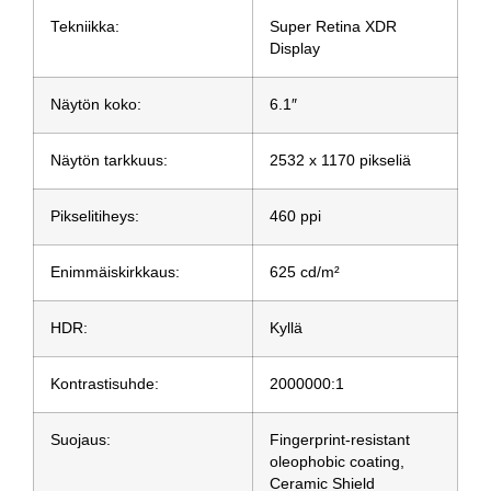
Tekniikka:
Super Retina XDR
Display
Näytön koko:
6.1″
Näytön tarkkuus:
2532 x 1170 pikseliä
Pikselitiheys:
460 ppi
Enimmäiskirkkaus:
625 cd/m²
HDR:
Kyllä
Kontrastisuhde:
2000000:1
Suojaus:
Fingerprint-resistant
oleophobic coating,
Ceramic Shield