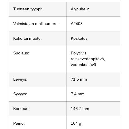
Tuotteen tyyppi:
Älypuhelin
Valmistajan mallinumero:
A2403
Koko tai muoto:
Kosketus
Suojaus:
Pölytiivis,
roiskevedenpitävä,
vedenkestävä
Leveys:
71.5 mm
Syvyys:
7.4 mm
Korkeus:
146.7 mm
Paino:
164 g