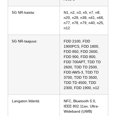
5G NR-kaista:
N1, n2, n3, n5, n7, n8,
n20, n28, n38, n41, n66,
n77, n78, n79, n40, n25,
n12
5G NR-taajuus:
FDD 2100, FDD
1900PCS, FDD 1800,
FDD 850, FDD 2600,
FDD 900, FDD 800,
FDD 700APT, TDD TD
2600, TDD TD 2500,
FDD AWS-3, TDD TD
3700, TDD TD 3500,
TDD TD 4500, TDD
2300, FDD 1900, n12
Langaton liitäntä:
NFC, Bluetooth 5.0,
IEEE 802.11ax, Ultra-
Wideband (UWB)