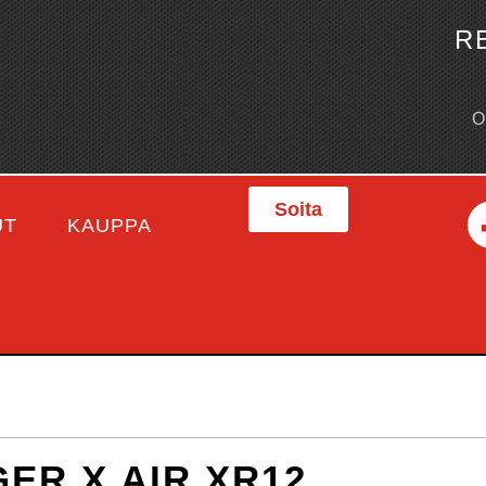
R
Soita
UT
KAUPPA
ER X AIR XR12