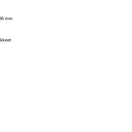
x 95 mm
ikkeet