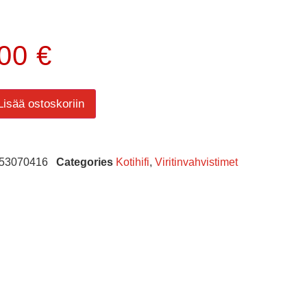
.00
€
Lisää ostoskoriin
53070416
Categories
Kotihifi
,
Viritinvahvistimet