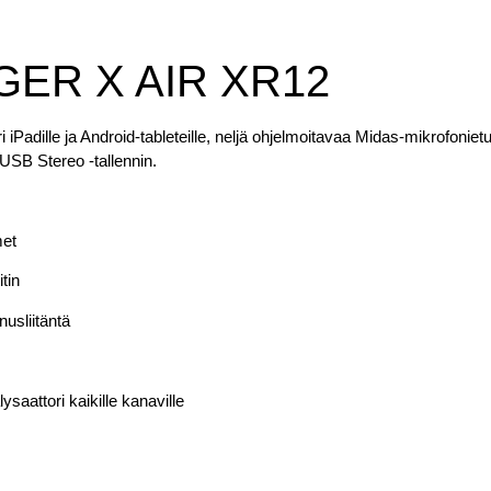
ER X AIR XR12
i iPadille ja Android-tableteille, neljä ohjelmoitavaa Midas-mikrofoniet
 USB Stereo -tallennin.
met
itin
usliitäntä
ysaattori kaikille kanaville