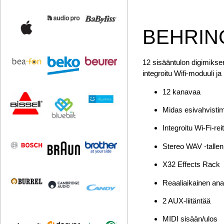
BEHRING
12 sisääntulon digimikser
integroitu Wifi-moduuli ja
12 kanavaa
Midas esivahvisti
Integroitu Wi-Fi-reit
Stereo WAV -tallenn
X32 Effects Rack
Reaaliaikainen anal
2 AUX-liitäntää
MIDI sisään/ulos