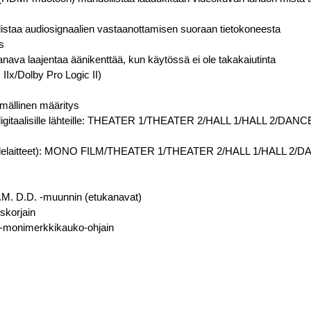
llistaa audiosignaalien vastaanottamisen suoraan tietokoneesta
s
anava laajentaa äänikenttää, kun käytössä ei ole takakaiutinta
c IIx/Dolby Pro Logic II)
mällinen määritys
 digitaalisille lähteille: THEATER 1/THEATER 2/HALL 1/HALL 2/
ähdelaitteet): MONO FILM/THEATER 1/THEATER 2/HALL 1/HALL 2
E.M. D.D. -muunnin (etukanavat)
skorjain
B-monimerkkikauko-ohjain