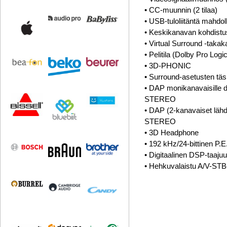
• CC-muunnin (2 tilaa)
• USB-tuloliitäntä mahdo
• Keskikanavan kohdistu
• Virtual Surround -takak
• Pelitila (Dolby Pro Logi
• 3D-PHONIC
• Surround-asetusten täs
• DAP monikanavaisille
STEREO
• DAP (2-kanavaiset l
STEREO
• 3D Headphone
• 192 kHz/24-bittinen P.
• Digitaalinen DSP-taajuu
• Hehkuvalaistu A/V-ST