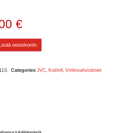
.00
€
Lisää ostoskoriin
11S
Categories
JVC
,
Kotihifi
,
Viritinvahvistimet
hansa tuloliitännästä