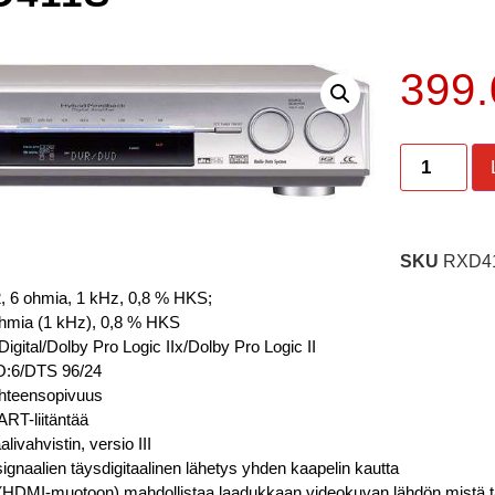
399
SKU
RXD4
2, 6 ohmia, 1 kHz, 0,8 % HKS;
ohmia (1 kHz), 0,8 % HKS
Digital/Dolby Pro Logic IIx/Dolby Pro Logic II
:6/DTS 96/24
hteensopivuus
RT-liitäntää
livahvistin, versio III
ignaalien täysdigitaalinen lähetys yhden kaapelin kautta
(HDMI-muotoon) mahdollistaa laadukkaan videokuvan lähdön mistä ta