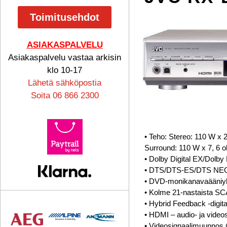
Toimitusehdot
ASIAKASPALVELU
Asiakaspalvelu vastaa arkisin
klo 10-17
Lähetä sähköpostia
Soita 06 866 2300
• Teho: Stereo: 110 W x 
Surround: 110 W x 7, 6 
• Dolby Digital EX/Dolby 
• DTS/DTS-ES/DTS NEO
• DVD-monikanavaääniy
• Kolme 21-nastaista SCA
• Hybrid Feedback -digitaa
• HDMI – audio- ja videos
• Videosignaalimuunnos 