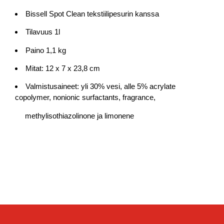
Bissell Spot Clean tekstiilipesurin kanssa
Tilavuus 1l
Paino 1,1 kg
Mitat: 12 x 7 x 23,8 cm
Valmistusaineet: yli 30% vesi, alle 5% acrylate
copolymer, nonionic surfactants, fragrance,
methylisothiazolinone ja limonene