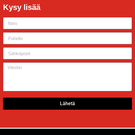
Kysy lisää
Lähetä