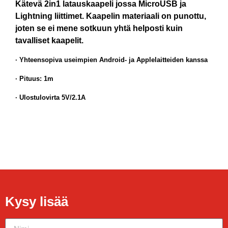
Kätevä 2in1 latauskaapeli jossa MicroUSB ja
Lightning liittimet. Kaapelin materiaali on punottu,
joten se ei mene sotkuun yhtä helposti kuin
tavalliset kaapelit.
· Yhteensopiva useimpien Android- ja Applelaitteiden kanssa
· Pituus: 1m
· Ulostulovirta 5V/2.1A
Kysy lisää