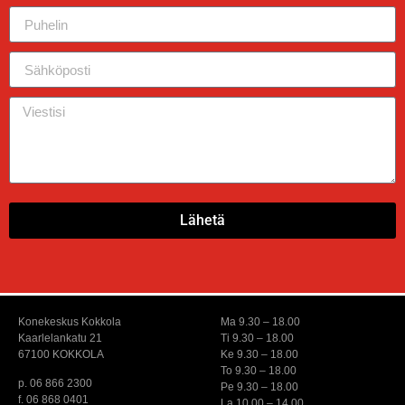
Lähetä
Konekeskus Kokkola
Ma 9.30 – 18.00
Kaarlelankatu 21
Ti 9.30 – 18.00
67100 KOKKOLA
Ke 9.30 – 18.00
To 9.30 – 18.00
p. 06 866 2300
Pe 9.30 – 18.00
f. 06 868 0401
La 10.00 – 14.00