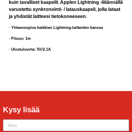
kuin tavalliset kaapelit. Applen Lightning -liitännällä
varustettu synkronointi- / latauskaapeli, jolla lataat
ja yhdistät laitteesi tietokoneeseen.
· Yhteensopiva kaikkien Lightning-laitteiden kanssa
· Pituus: 1m
· Ulostulovirta: 5V/2.1A
Kysy lisää