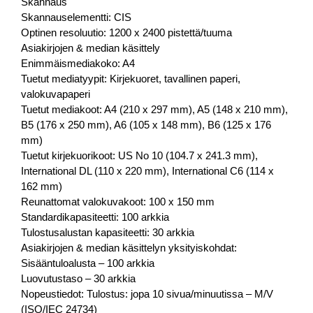
Skannaus
Skannauselementti: CIS
Optinen resoluutio: 1200 x 2400 pistettä/tuuma
Asiakirjojen & median käsittely
Enimmäismediakoko: A4
Tuetut mediatyypit: Kirjekuoret, tavallinen paperi,
valokuvapaperi
Tuetut mediakoot: A4 (210 x 297 mm), A5 (148 x 210 mm),
B5 (176 x 250 mm), A6 (105 x 148 mm), B6 (125 x 176
mm)
Tuetut kirjekuorikoot: US No 10 (104.7 x 241.3 mm),
International DL (110 x 220 mm), International C6 (114 x
162 mm)
Reunattomat valokuvakoot: 100 x 150 mm
Standardikapasiteetti: 100 arkkia
Tulostusalustan kapasiteetti: 30 arkkia
Asiakirjojen & median käsittelyn yksityiskohdat:
Sisääntuloalusta – 100 arkkia
Luovutustaso – 30 arkkia
Nopeustiedot: Tulostus: jopa 10 sivua/minuutissa – M/V
(ISO/IEC 24734)