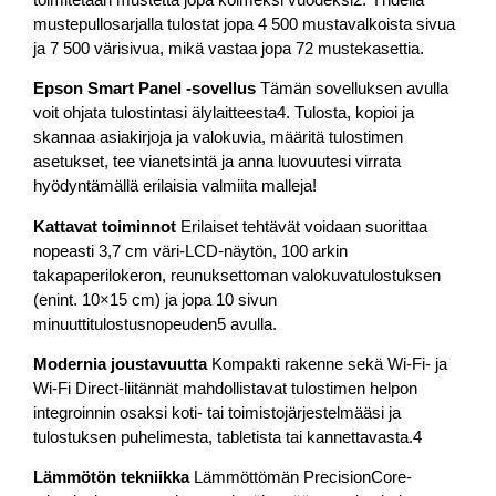
mustepullosarjalla tulostat jopa 4 500 mustavalkoista sivua
ja 7 500 värisivua, mikä vastaa jopa 72 mustekasettia.
Epson Smart Panel -sovellus
Tämän sovelluksen avulla
voit ohjata tulostintasi älylaitteesta4. Tulosta, kopioi ja
skannaa asiakirjoja ja valokuvia, määritä tulostimen
asetukset, tee vianetsintä ja anna luovuutesi virrata
hyödyntämällä erilaisia valmiita malleja!
Kattavat toiminnot
Erilaiset tehtävät voidaan suorittaa
nopeasti 3,7 cm väri-LCD-näytön, 100 arkin
takapaperilokeron, reunuksettoman valokuvatulostuksen
(enint. 10×15 cm) ja jopa 10 sivun
minuuttitulostusnopeuden5 avulla.
Modernia joustavuutta
Kompakti rakenne sekä Wi-Fi- ja
Wi-Fi Direct-liitännät mahdollistavat tulostimen helpon
integroinnin osaksi koti- tai toimistojärjestelmääsi ja
tulostuksen puhelimesta, tabletista tai kannettavasta.4
Lämmötön tekniikka
Lämmöttömän PrecisionCore-