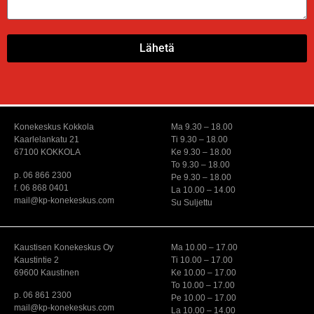
Lähetä
Konekeskus Kokkola
Ma 9.30 – 18.00
Kaarlelankatu 21
Ti 9.30 – 18.00
67100 KOKKOLA
Ke 9.30 – 18.00
To 9.30 – 18.00
p. 06 866 2300
Pe 9.30 – 18.00
f. 06 868 0401
La 10.00 – 14.00
mail@kp-konekeskus.com
Su Suljettu
Kaustisen Konekeskus Oy
Ma 10.00 – 17.00
Kaustintie 2
Ti 10.00 – 17.00
69600 Kaustinen
Ke 10.00 – 17.00
To 10.00 – 17.00
p. 06 861 2300
Pe 10.00 – 17.00
mail@kp-konekeskus.com
La 10.00 – 14.00