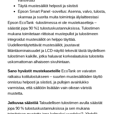
värisivua3
Täytä mustesäiliöt helposti ja siististi
Epson Smart Panel -sovellus: Asenna, valvo, tulosta,
skannaa ja suorita muita toimintoja älylaitteestasi
Epson EcoTank -tulostimessa ei ole mustekasetteja –
säästät jopa 90 %1 tulostuskustannuksissa. Tulostimen
mukana toimitetaan riittoisat mustepullot ja tulostimeen
integroidut mustesäiliöt on helppo täyttää.
Uudelleentäytettävät mustesäiliöt, joustavat
liitäntäominaisuudet ja LCD-näyttö tekevät tästä täydellisen
tulostimen kaikille, jotka haluavat korkealaatuisia tulosteita
uskomattoman alhaiseen sivuhintaan.
Sano hyvästit mustekaseteille
EcoTank on vaivaton
ratkaisu kotitulostukseen – suurten mustesäiliöiden täyttö
onnistuu helposti ja siististi, ja pullojen avainlukko
varmistaa, että säiliöön lisätään vain oikean väristä
mustetta.
Jatkuvaa säästöä
Taloudellisen tulostimen avulla säästät
jopa 90 % tulostuskustannuksissa ja sen mukana
toimitetaan mustetta jopa kolmeksi vuodeksi2. Yhdellä