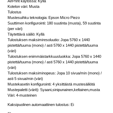
AirPrint käytössä: Kyllä
Kotelon väri: Musta
Tulostus
Mustesuihku teknologia: Epson Micro Piezo
Suuttimen konfigurointi: 180 suutinta (musta), 59 suutinta
(per väri)
Täytettävä säiliö: Kyllä
Tulostuksen maksimiresoluutio: Jopa 5760 x 1440
pistettä/tuuma (mono) / asti 5760 x 1440 pistettä/tuuma
(väri)
Tulostuksen enimmäistarkkuusluokka: Jopa 5760 x 1440
pistettä/tuuma (mono) / asti 5760 x 1440 pistettä/tuuma
(väri)
Tulostuksen maksiminopeus: Jopa 10 sivua/min (mono) /
asti 5 sivua/min (väri)
Mustekasetin konfigurointi: 4 yksittäistä mustesäiliötä
Mustepaletti (värit): Syaani,sinipunainen,keltainen,musta
Väri: 4-musteinen
Kaksipuolinen automaattinen tulostus: Ei