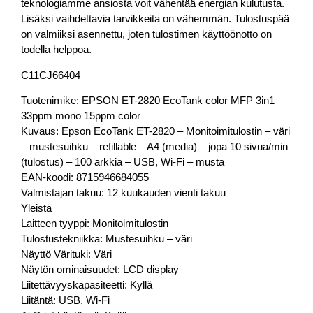
teknologiamme ansiosta voit vähentää energian kulutusta.
Lisäksi vaihdettavia tarvikkeita on vähemmän. Tulostuspää
on valmiiksi asennettu, joten tulostimen käyttöönotto on
todella helppoa.
C11CJ66404
Tuotenimike: EPSON ET-2820 EcoTank color MFP 3in1
33ppm mono 15ppm color
Kuvaus: Epson EcoTank ET-2820 – Monitoimitulostin – väri
– mustesuihku – refillable – A4 (media) – jopa 10 sivua/min
(tulostus) – 100 arkkia – USB, Wi-Fi – musta
EAN-koodi: 8715946684055
Valmistajan takuu: 12 kuukauden vienti takuu
Yleistä
Laitteen tyyppi: Monitoimitulostin
Tulostustekniikka: Mustesuihku – väri
Näyttö Värituki: Väri
Näytön ominaisuudet: LCD display
Liitettävyyskapasiteetti: Kyllä
Liitäntä: USB, Wi-Fi