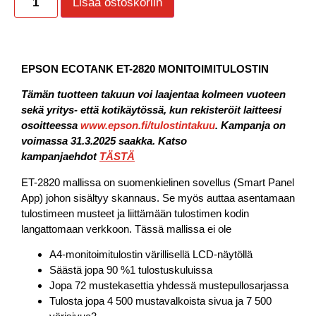
Lisää ostoskoriin
EPSON ECOTANK ET-2820 MONITOIMITULOSTIN
Tämän tuotteen takuun voi laajentaa kolmeen vuoteen
sekä yritys- että kotikäytössä, kun rekisteröit laitteesi
osoitteessa
www.epson.fi/tulostintakuu
. Kampanja on
voimassa 31.3.2025 saakka. Katso
kampanjaehdot
TÄSTÄ
ET-2820 mallissa on suomenkielinen sovellus (Smart Panel
App) johon sisältyy skannaus. Se myös auttaa asentamaan
tulostimeen musteet ja liittämään tulostimen kodin
langattomaan verkkoon. Tässä mallissa ei ole
A4-monitoimitulostin värillisellä LCD-näytöllä
Säästä jopa 90 %1 tulostuskuluissa
Jopa 72 mustekasettia yhdessä mustepullosarjassa
Tulosta jopa 4 500 mustavalkoista sivua ja 7 500