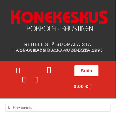
REHELLISTÄ SUOMALAISTA
KAUPANKÄYNTIÄ JO VUODESTA 1993
OSTA MYÖS SUORAAN VERKOSTA!
Soita
0.00
€