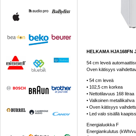
HELKAMA HJA168FN 
54 cm leveä automaattisul
Oven kätisyys vaihdetta
• 54 cm leveä
• 102,5 cm korkea
• Nettotilavuus 168 litraa
• Valkoinen metallikahva
• Oven kätisyys vaihdett
• Led valo sisällä kaapis
Energialuokka F
Energiankulutus (kWh/vu