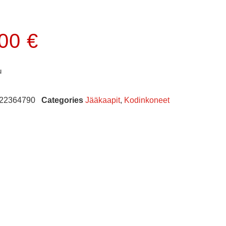
.00
€
u
22364790
Categories
Jääkaapit
,
Kodinkoneet