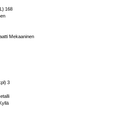
(L) 168
nen
aatti Mekaaninen
kpl) 3
talli
Kyllä