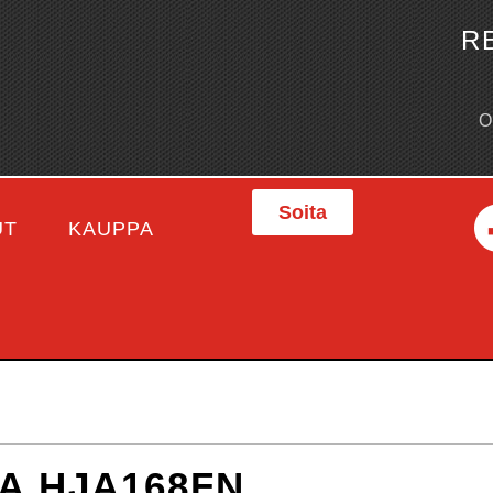
R
Soita
UT
KAUPPA
A HJA168FN