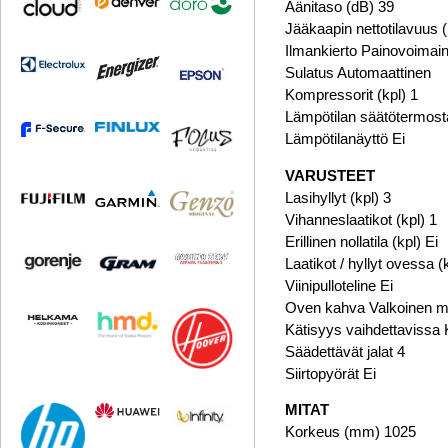
Äänitaso (dB) 39
Jääkaapin nettotilavuus 
Ilmankierto Painovoimai
Sulatus Automaattinen
Kompressorit (kpl) 1
Lämpötilan säätötermost
Lämpötilanäyttö Ei
VARUSTEET
Lasihyllyt (kpl) 3
Vihanneslaatikot (kpl) 1
Erillinen nollatila (kpl) Ei
Laatikot / hyllyt ovessa (
Viinipulloteline Ei
Oven kahva Valkoinen me
Kätisyys vaihdettavissa 
Säädettävät jalat 4
Siirtopyörät Ei
MITAT
Korkeus (mm) 1025