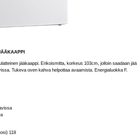
JÄÄKAAPPI
atteinen jääkaappi. Erikoismitta, korkeus 103cm, jolloin saadaan jääk
vissa. Tukeva oven kahva helpottaa avaamista. Energialuokka F.
avissa
sa
osi) 118