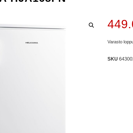
449
Varasto lopp
SKU
64300