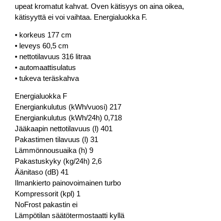
upeat kromatut kahvat. Oven kätisyys on aina oikea,
kätisyyttä ei voi vaihtaa. Energialuokka F.
• korkeus 177 cm
• leveys 60,5 cm
• nettotilavuus 316 litraa
• automaattisulatus
• tukeva teräskahva
Energialuokka F
Energiankulutus (kWh/vuosi) 217
Energiankulutus (kWh/24h) 0,718
Jääkaapin nettotilavuus (l) 401
Pakastimen tilavuus (l) 31
Lämmönnousuaika (h) 9
Pakastuskyky (kg/24h) 2,6
Äänitaso (dB) 41
Ilmankierto painovoimainen turbo
Kompressorit (kpl) 1
NoFrost pakastin ei
Lämpötilan säätötermostaatti kyllä